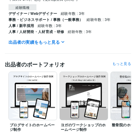
経験職種
デザイナー / Webデザイナー
経験年数 : 3年
事務・ビジネスサポート / 事務（一般事務）
経験年数 : 3年
人事 / 新卒採用
経験年数 : 3年
人事 / 人材開発・人材育成・研修
経験年数 : 3年
出品者の実績をもっと見る
ビジネス・クリエイティブツール
WordPress:3年
Excel:5年
Google スプレッドシート:5年
Google スライド:5年
Google ドキュメント:5年
Word:5年
BASE:3年
Canva:3年
出品者のポートフォリオ
もっと見る
得意分野
Web制作・HP作成・EC構築
WEBホームページ作成
ブログサイトのホームペー
ヨガのワークショップのホ
整骨院のホー
ジ制作
ームページ制作