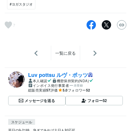
#ヨガスタジオ
7
一覧に戻る
Luv pottsu ルヴ・ポッツ
本人確認
機密保持契約(NDA)
インボイス発行事業者
未登録
総販売実績
57
評価
5.0
フォロワー
52
メッセージを送る
フォロー
52
スケジュール
平日の9-21時、急ぎであれば土日も対応可