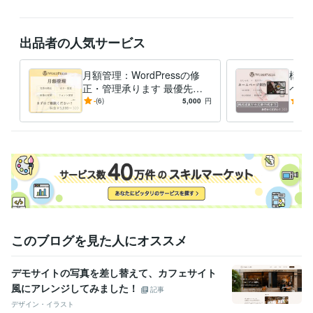
出品者の人気サービス
月額管理：WordPressの修
構成
正・管理承ります 最優先で
ペー
即日対応！ / 月額制で安心サ
案・
-
(6)
5,000
円
5.0
ポート！
込み
このブログを見た人にオススメ
デモサイトの写真を差し替えて、カフェサイト
風にアレンジしてみました！
記事
デザイン・イラスト