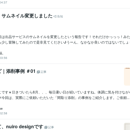
04:37
】サムネイル変更しました
告知
日は出品サービスのサムネイルを変更したという報告です！それだけかっっっ！み
ら少し冒険してみたので是非見てください♪うーん、なかなか良いのではないでしょうか
福。
03:56
｜添削事例 ＃01
記事
です👧🏻‎きづいたら8月、、、毎日暑い日が続いていますね。体調に気を付けな
今回は、実際にご依頼いただいた「間取り添削」の事例をご紹介します。ご依頼...
pe
02:58
nuiro designです
記事