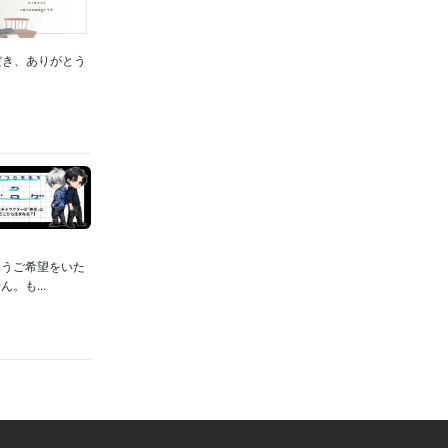
ただき、ありがとう
いうご希望をいた
。も...