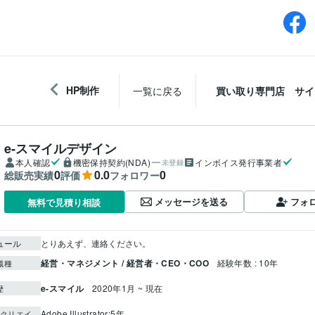
HP制作
一覧に戻る
買い取り専門店 サイ
e‐スマイルデザイン
本人確認
機密保持契約(NDA)
インボイス発行事業者
未登録
0
0.0
0
総販売実績
評価
フォロワー
メッセージを送る
フォ
無料で見積り相談
ュール
とりあえず、連絡ください。
経営・マネジメント / 経営者・CEO・COO
経験年数 : 10年
職種
e-スマイル
2020年1月 ~ 現在
歴
Adobe Illustrator:5年
クリエイ