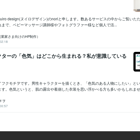
iro design(ヌイロデザイン)のnoriと申します。数あるサービスの中からご覧い
まで、ベビーマッサージ講師様やフォトグラファー様など個人で活...
性起業家さま向けのHP制作）
02:18
クターの「色気」はどこから生まれる？私が意識している
イフクモチヲです。男性キャラクターを描くとき、「色気のある人物にしたい」と
ます。色気というと、肌の露出や着崩した衣装を思い浮かべる方も多いかもしれません
チヲ
00:57