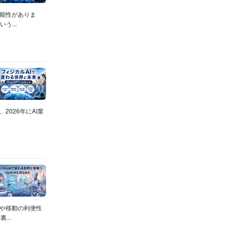
可能性がありま
...
2026年にAI業
化や移動の利便性
..