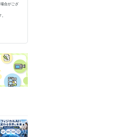
る場合がござ
年数 : 1年
スライド:3年
rd:3年
1年