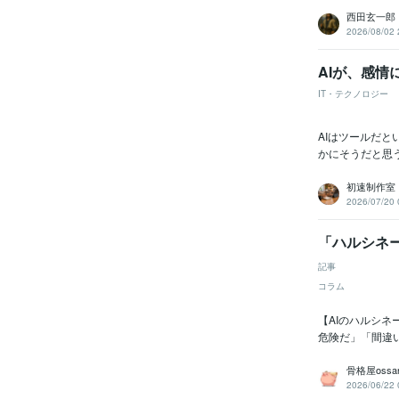
西田玄一郎
2026/08/02 
AIが、感
IT・テクノロジー
AIはツールだ
かにそうだと思
初速制作室
2026/07/20 
「ハルシネ
記事
コラム
【AIのハルシネ
危険だ」「間違
骨格屋ossa
2026/06/22 