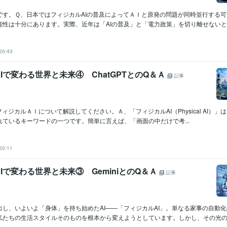
です。Ｑ、日本ではフィジカルAIの普及によってＡＩと原発の問題が同時並行する
性は十分にあります。実際、近年は「AIの普及」と「電力政策」を切り離せないという
20:43
Iで変わる世界と未来④ ChatGPTとのQ＆Ａ
記事
ジカルＡＩについて解説してください。Ａ、「フィジカルAI（Physical AI）」は、
ているキーワードの一つです。簡単に言えば、「画面の中だけで考...
20:11
Iで変わる世界と未来③ GeminiとのQ＆Ａ
記事
出し、いよいよ「身体」を持ち始めたAI——「フィジカルAI」。単なる家事の自動
私たちの生活スタイルそのものを根本から変えようとしています。しかし、その光の裏.