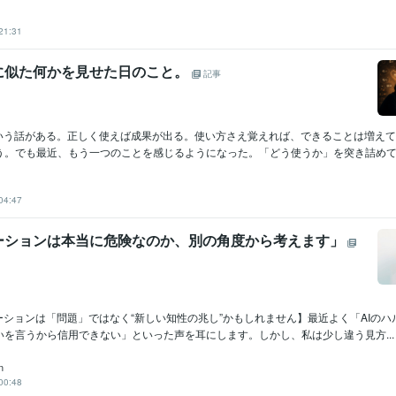
21:31
情に似た何かを見せた日のこと。
記事
という話がある。正しく使えば成果が出る。使い方さえ覚えれば、できることは増え
う。でも最近、もう一つのことを感じるようになった。「どう使うか」を突き詰めていく
04:47
ーションは本当に危険なのか、別の角度から考えます」
ーションは「問題」ではなく“新しい知性の兆し”かもしれません】最近よく「AIの
いを言うから信用できない」といった声を耳にします。しかし、私は少し違う見方...
n
00:48