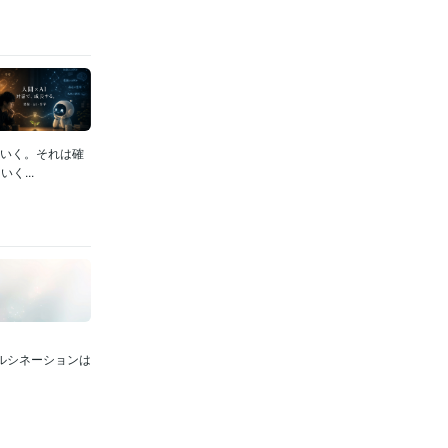
ていく。それは確
...
ハルシネーションは