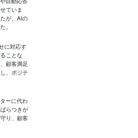
トや自動応答
させていま
たが、AIの
した。
わせに対応す
れることな
は、顧客満足
決し、ポジテ
ーターに代わ
にばらつきが
を守り、顧客