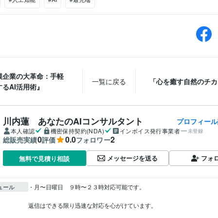
模企業の大革命：手軽
一覧に戻る
「心を癒す自然のチカ
るAI活用術』
川内蓮 あなたのAIコンサルタント
プロフィール
本人確認
機密保持契約(NDA)
インボイス発行事業者
未登録
0
0.0
2
総販売実績
評価
フォロワー
メッセージを送る
フォ
無料で見積り相談
ュール
・月〜日曜日    ９時〜２３時対応可能です。

返信はできる限り迅速な対応を心がけています。
