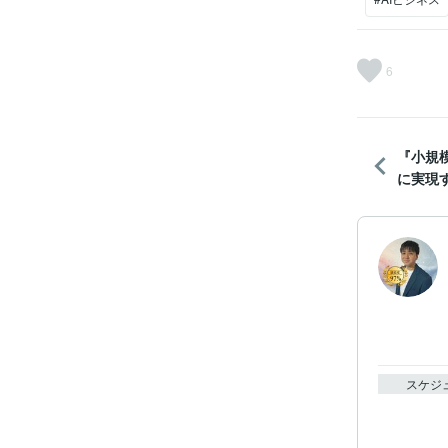
6
『小規
に実現す
スケジ