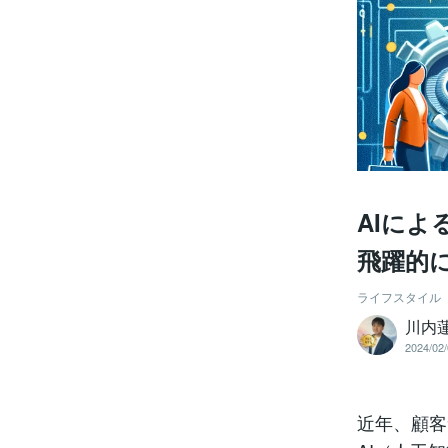
AIによ
飛躍的
ライフスタイル
川内
2024/02/
近年、顧客