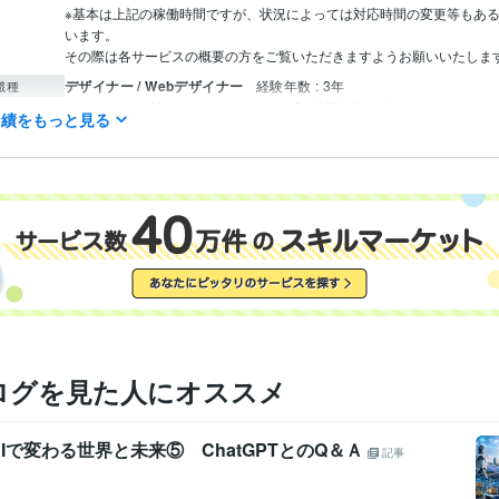
※基本は上記の稼働時間ですが、状況によっては対応時間の変更等もあ
います。

デザイナー / Webデザイナー
経験年数 : 3年
職種
マーケティング / SNSマーケティング
経験年数 : 3年
実績をもっと見る
営業 / 代理店・加盟店営業
経験年数 : 3年
カスタマーサポート・カスタマーサクセス / カスタマーサクセス
経験
JDPA認定メンタル心理カウンセラー
取得年 : 2021年
検定
Excel:6年
Google サイト:3年
Google スプレッドシート:3年
Google 
クリエイ
ツール
Google ドキュメント:3年
Numbers:3年
Pages:3年
PowerPoint:3年
Wo
Make:0年
Stable Diffusion:1年
ChatGPT:2年
Midjourney:1年
DALL-E:
niji・journey:1年
CapCut:5年
iMovie:8年
Vrew:1年
Canva:3年
ログを見た人にオススメ
Iで変わる世界と未来⑤ ChatGPTとのQ＆Ａ
記事