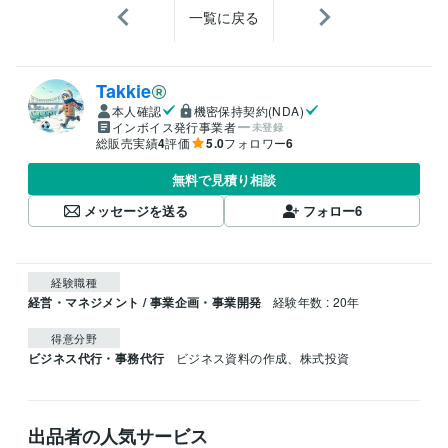
一覧に戻る
Takkie
本人確認
機密保持契約(NDA)
インボイス発行事業者
未登録
総販売実績
4
評価
5.0
フォロワー
6
無料で見積り相談
メッセージを送る
フォロー
6
経験職種
経営・マネジメント / 事業企画・事業開発
経験年数 : 20年
得意分野
ビジネス代行・事務代行
ビジネス資料の作成、株式投資
出品者の人気サービス