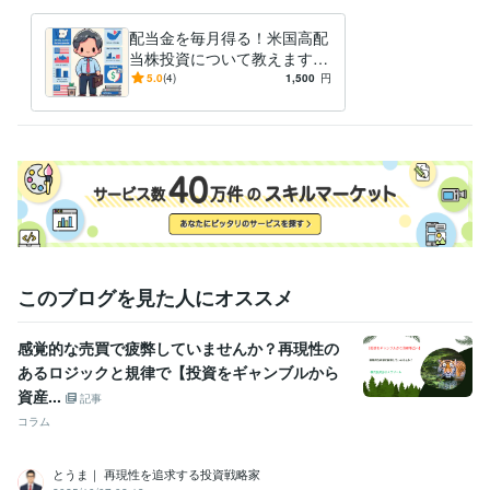
配当金を毎月得る！米国高配
当株投資について教えます
中長期で安定的な配当収入を
5.0
(4)
1,500
円
得ることを狙う投資スタイル
です。
このブログを見た人にオススメ
感覚的な売買で疲弊していませんか？再現性の
あるロジックと規律で【投資をギャンブルから
資産...
記事
コラム
とうま｜ 再現性を追求する投資戦略家