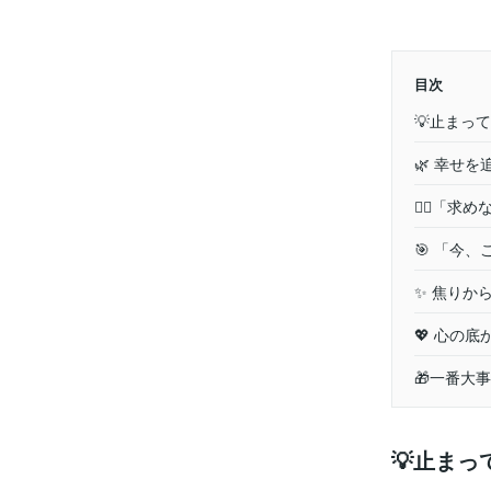
目次
💡止まっ
🌿 幸せ
🧘‍♀️「
🎯 「今
✨ 焦りか
💖 心の
🎁一番大
💡止ま