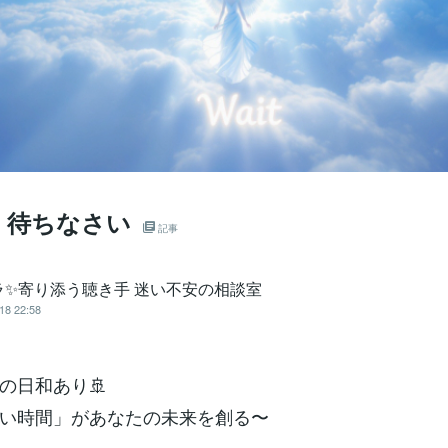
t」待ちなさい
記事
ラ✨寄り添う聴き手 迷い不安の相談室
18 22:58
の日和あり🚢
い時間」があなたの未来を創る〜