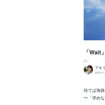
「Wai
占い
アキ
2025/11/
待てば海路
〜「求めな