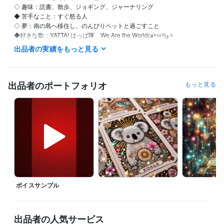
◇ 趣味：読書、散歩、ジョギング、ジャーナリング

◆ 苦手なこと：すぐ怒る人

◇ 夢：南の島へ移住し、のんびりペットと過ごすこと

◆好きな歌：YATTA! はっぱ隊　We Are the World(๑•̀ㅂ•́)و✧

出品者の実績をもっと見る
【自分を愛し、自然体で生きるためのセルフラブ実践ガイド】

●私はこんな人間でした…

出品者のポートフォリオ
もっと見る
仕事も恋愛も、なんだかうまくいかない

他人と自分を比べては自虐して

ついには「私なんて、どうせ無理」と自責の毎日…

しかし、そんな生活を続けているうちに、気づいたんです

『本当の幸せは、自分を愛することから始まる』

その日から私は

・自分を認める（良い所も悪い所も）

ボイスサンプル
・その全てが自分なんだと受け入れる

・自分を大切にする。ことを実践しています

●自分を愛することで生活が激変！

出品者の人気サービス