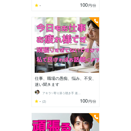
100
-
円
/分
仕事、職場の愚痴、悩み、不安、
迷い聞きます
アキラ✨寄り添う聴き手 迷い不安の相談室
100
-
円
/分
(2)