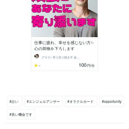
仕事に疲れ、幸せを感じない方✨
心の荷物を下ろします
アキラ✨寄り添う聴き手 迷い不安の相談室
100
-
円
/分
#占い
#エンジェルアンサー
#オラクルカード
#opportunity
#良い機会です