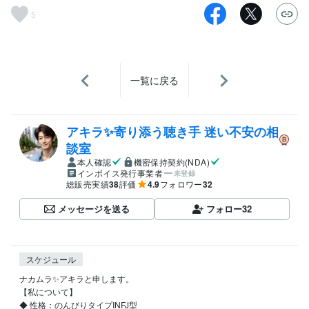
5
一覧に戻る
アキラ✨寄り添う聴き手 迷い不安の相
談室
本人確認
機密保持契約(NDA)
インボイス発行事業者
未登録
総販売実績
38
評価
4.9
フォロワー
32
メッセージを送る
フォロー
32
スケジュール
ナカムラ✨アキラと申します。

【私について】 

◆ 性格：のんびりタイプINFJ型
