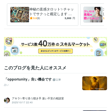
毎日のジャーナリング

神秘の直感タロット✨チャッ
スト
自分の感情に向き合う事を大切にして

トでサクっと鑑定します タ
した
少しずつ自分を好きになれるようになっていきました

ロットで✨チャット占い一度
族、
5.0
(3)
3,000
円
5.0
試してみませんか？
重荷
自分を愛せるようになると

世界が一気に輝きだすんです！

自信が生まれる、人間関係が良くなる

仕事も良い流れになる、愛を持って他者と関われる

そんな幸せの連鎖を起こせるのが「セルフラブ」です！
経験職種
このブログを見た人にオススメ
マーケティング / 広告・宣伝・プロモーション
カスタマーサポート・カスタマーサクセス / コールセンター管理・運
営
経験年数 : 3年
「opportunity」良い機会です
記事
ライフスタイル・その他 / 占い師
占い
ライフスタイル・その他 / 講師・インストラクター
受賞歴
アキラ✨寄り添う聴き手 迷い不安の相談室
2025年3月✨ゴールドランクに昇格できました☘️ 
 2025年5月✨プラ
2025/10/17 22:40
チナランクに昇格できました❤️