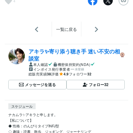
4
一覧に戻る
アキラ✨寄り添う聴き手 迷い不安の相
談室
本人確認
機密保持契約(NDA)
インボイス発行事業者
未登録
総販売実績
38
評価
4.9
フォロワー
32
メッセージを送る
フォロー
32
スケジュール
ナカムラ✨アキラと申します。

【私について】 

◆ 性格：のんびりタイプINFJ型

◇ 趣味：読書、散歩、ジョギング、ジャーナリング
