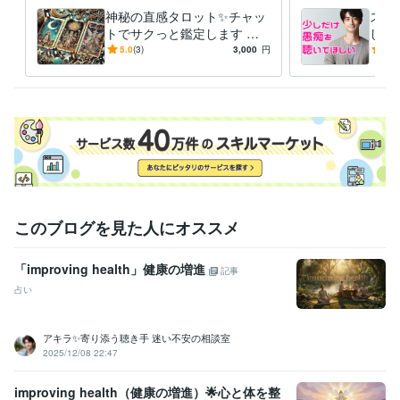
毎日のジャーナリング

神秘の直感タロット✨チャッ
スト
自分の感情に向き合う事を大切にして

トでサクっと鑑定します タ
した
少しずつ自分を好きになれるようになっていきました

ロットで✨チャット占い一度
族、
5.0
(3)
3,000
円
5.0
試してみませんか？
重荷
自分を愛せるようになると

世界が一気に輝きだすんです！

自信が生まれる、人間関係が良くなる

仕事も良い流れになる、愛を持って他者と関われる

そんな幸せの連鎖を起こせるのが「セルフラブ」です！
経験職種
このブログを見た人にオススメ
マーケティング / 広告・宣伝・プロモーション
カスタマーサポート・カスタマーサクセス / コールセンター管理・運
営
経験年数 : 3年
「improving health」健康の増進
記事
ライフスタイル・その他 / 占い師
占い
ライフスタイル・その他 / 講師・インストラクター
受賞歴
アキラ✨寄り添う聴き手 迷い不安の相談室
2025年3月✨ゴールドランクに昇格できました☘️ 
 2025年5月✨プラ
2025/12/08 22:47
チナランクに昇格できました❤️
improving health（健康の増進）🌟心と体を整