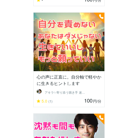
心の声に正直に。自分軸で軽やか
に生きるヒントします
アキラ✨寄り添う聴き手 迷い不安の相談室
100
5.0
円
/分
(1)