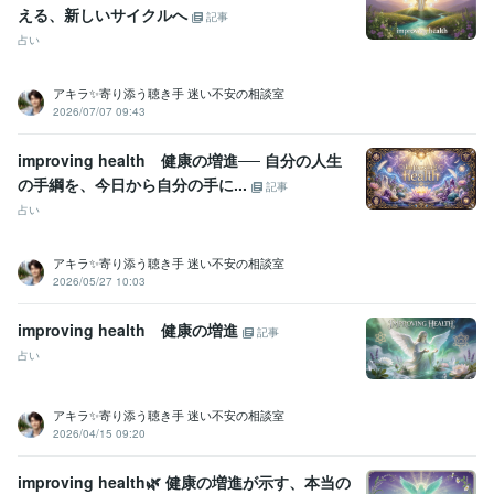
資格・検定
える、新しいサイクルへ
記事
金融渉外技能審査（FP3級）
取得年 : 2008年
占い
宅地建物取引士（旧 宅地建物取引主任者）
取得年 : 2011年
マイクロソフト オフィス スペシャリスト（MOS）
取得年 : 2009年
普通自動車第一種運転免許
取得年 : 1990年
アキラ✨寄り添う聴き手 迷い不安の相談室
中型自動車第二種運転免許
取得年 : 2018年
2026/07/07 09:43
乙種危険物取扱者
取得年 : 1990年
improving health 健康の増進── 自分の人生
ビジネス・クリエイティブツール
の手綱を、今日から自分の手に...
記事
Excel:3年
PowerPoint:3年
Word:3年
Google スプレッドシート:3年
占い
Google ドキュメント:3年
ChatGPT:2年
Bard:2年
Canva:0年
得意分野
アキラ✨寄り添う聴き手 迷い不安の相談室
悩み相談・カウンセリング
傾聴カウンセラー
2026/05/27 10:03
コールセンター
派遣業
管理責任者
カウンセラー
資産運用・副業の相談
投資・投機FXトレード
improving health 健康の増進
記事
個人トレーダー
資産運用
占い
アキラ✨寄り添う聴き手 迷い不安の相談室
2026/04/15 09:20
improving health🌿 健康の増進が示す、本当の