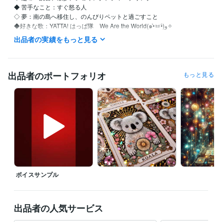
◆ 苦手なこと：すぐ怒る人

◇ 夢：南の島へ移住し、のんびりペットと過ごすこと

◆好きな歌：YATTA! はっぱ隊　We Are the World(๑•̀ㅂ•́)و✧

出品者の実績をもっと見る
【自分を愛し、自然体で生きるためのセルフラブ実践ガイド】

●私はこんな人間でした…

出品者のポートフォリオ
もっと見る
仕事も恋愛も、なんだかうまくいかない

他人と自分を比べては自虐して

ついには「私なんて、どうせ無理」と自責の毎日…

しかし、そんな生活を続けているうちに、気づいたんです

『本当の幸せは、自分を愛することから始まる』

その日から私は

・自分を認める（良い所も悪い所も）

ボイスサンプル
・その全てが自分なんだと受け入れる

・自分を大切にする。ことを実践しています

●自分を愛することで生活が激変！

出品者の人気サービス