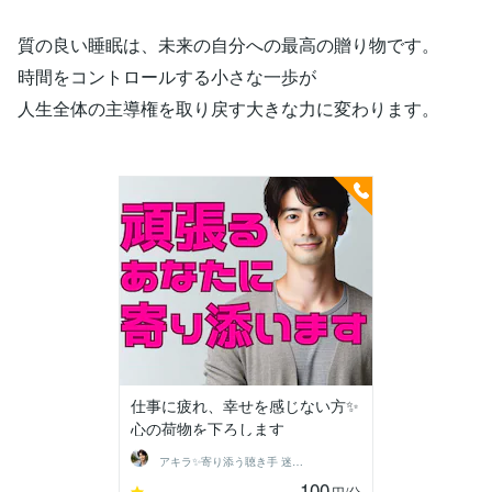
質の良い睡眠は、未来の自分への最高の贈り物です。
時間をコントロールする小さな一歩が
人生全体の主導権を取り戻す大きな力に変わります。
仕事に疲れ、幸せを感じない方✨
心の荷物を下ろします
アキラ✨寄り添う聴き手 迷い不安の相談室
100
-
円
/分