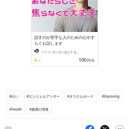
話すのが苦手な人のための心やす
らぐお話します
アキラ✨寄り添う聴き手 迷い不安の相談室
100
-
円
/分
#占い
#エンジェルアンサー
#オラクルカード
#Improving
#Health
#健康の増進