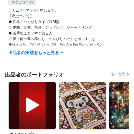
スケジュール
ナカムラ✨アキラと申します。

【私について】 

◆ 性格：のんびりタイプINFJ型

◇ 趣味：読書、散歩、ジョギング、ジャーナリング

◆ 苦手なこと：すぐ怒る人

◇ 夢：南の島へ移住し、のんびりペットと過ごすこと

◆好きな歌：YATTA! はっぱ隊　We Are the World(๑•̀ㅂ•́)و✧

出品者の実績をもっと見る
【自分を愛し、自然体で生きるためのセルフラブ実践ガイド】

●私はこんな人間でした…

出品者のポートフォリオ
もっと見る
仕事も恋愛も、なんだかうまくいかない

他人と自分を比べては自虐して

ついには「私なんて、どうせ無理」と自責の毎日…

しかし、そんな生活を続けているうちに、気づいたんです

『本当の幸せは、自分を愛することから始まる』

その日から私は

・自分を認める（良い所も悪い所も）

ボイスサンプル