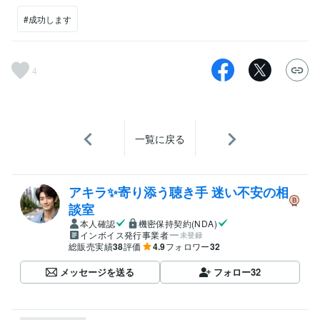
#成功します
4
一覧に戻る
アキラ✨寄り添う聴き手 迷い不安の相
談室
本人確認
機密保持契約(NDA)
インボイス発行事業者
未登録
総販売実績
38
評価
4.9
フォロワー
32
メッセージを送る
フォロー
32