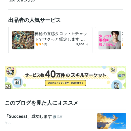
・その全てが自分なんだと受け入れる

・自分を大切にする。ことを実践しています

●自分を愛することで生活が激変！

出品者の人気サービス
毎日のジャーナリング

神秘の直感タロット✨チャッ
スト
自分の感情に向き合う事を大切にして

トでサクっと鑑定します タ
した
少しずつ自分を好きになれるようになっていきました

ロットで✨チャット占い一度
族、
5.0
(3)
3,000
円
5.0
試してみませんか？
重荷
自分を愛せるようになると

世界が一気に輝きだすんです！

自信が生まれる、人間関係が良くなる

仕事も良い流れになる、愛を持って他者と関われる

そんな幸せの連鎖を起こせるのが「セルフラブ」です！
経験職種
このブログを見た人にオススメ
マーケティング / 広告・宣伝・プロモーション
カスタマーサポート・カスタマーサクセス / コールセンター管理・運
営
経験年数 : 3年
「Success!」成功します
記事
ライフスタイル・その他 / 占い師
占い
ライフスタイル・その他 / 講師・インストラクター