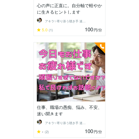
心の声に正直に。自分軸で軽やか
に生きるヒントします
アキラ✨寄り添う聴き手 迷い不安の相談室
100
5.0
円
/分
(1)
仕事、職場の愚痴、悩み、不安、
迷い聞きます
アキラ✨寄り添う聴き手 迷い不安の相談室
100
-
円
/分
(2)