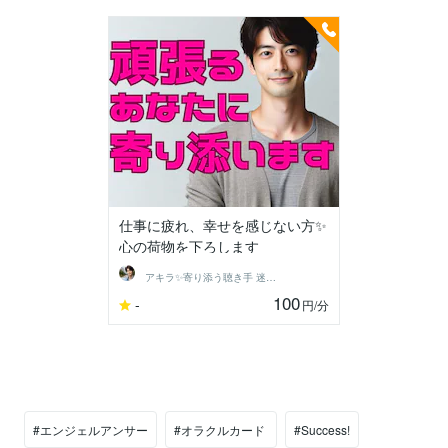
仕事に疲れ、幸せを感じない方✨
心の荷物を下ろします
アキラ✨寄り添う聴き手 迷い不安の相談室
100
-
円
/分
#エンジェルアンサー
#オラクルカード
#Success!