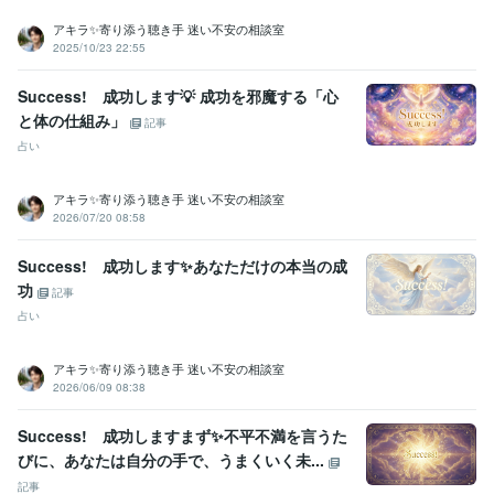
受賞歴
アキラ✨寄り添う聴き手 迷い不安の相談室
2025年3月✨ゴールドランクに昇格できました☘️ 
 2025年5月✨プラ
2025/10/23 22:55
チナランクに昇格できました❤️
Success! 成功します💡 成功を邪魔する「心
資格・検定
と体の仕組み」
記事
金融渉外技能審査（FP3級）
取得年 : 2008年
占い
宅地建物取引士（旧 宅地建物取引主任者）
取得年 : 2011年
マイクロソフト オフィス スペシャリスト（MOS）
取得年 : 2009年
普通自動車第一種運転免許
取得年 : 1990年
アキラ✨寄り添う聴き手 迷い不安の相談室
中型自動車第二種運転免許
取得年 : 2018年
2026/07/20 08:58
乙種危険物取扱者
取得年 : 1990年
Success! 成功します✨あなただけの本当の成
ビジネス・クリエイティブツール
功
記事
Excel:3年
PowerPoint:3年
Word:3年
Google スプレッドシート:3年
占い
Google ドキュメント:3年
ChatGPT:2年
Bard:2年
Canva:0年
得意分野
アキラ✨寄り添う聴き手 迷い不安の相談室
悩み相談・カウンセリング
傾聴カウンセラー
2026/06/09 08:38
コールセンター
派遣業
管理責任者
カウンセラー
資産運用・副業の相談
投資・投機FXトレード
Success! 成功しますまず✨不平不満を言うた
個人トレーダー
資産運用
びに、あなたは自分の手で、うまくいく未...
記事