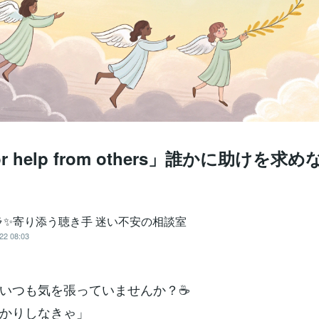
for help from others」誰かに助けを求
ラ✨寄り添う聴き手 迷い不安の相談室
22 08:03
いつも気を張っていませんか？☕️
かりしなきゃ」