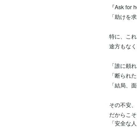
『Ask for
「助けを求
特に、これ
途方もなく
「誰に頼れ
「断られた
「結局、面
その不安、
だからこそ
「安全な人