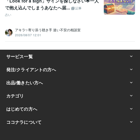
「Look for a sign」サインを探しなさい🌟一人
で抱え込んでしまうあなたへ届...
記事
占い
アキラ✨寄り添う聴き手 迷い不安の相談室
2026/08/07 12:01