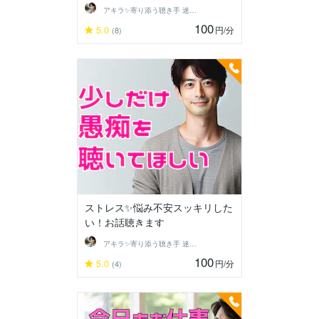
アキラ✨寄り添う聴き手 迷い不安の相談室
100
5.0
円
/分
(8)
ストレス✨悩み不安スッキリした
い！お話聴きます
アキラ✨寄り添う聴き手 迷い不安の相談室
100
5.0
円
/分
(4)