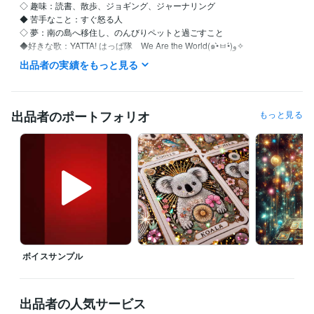
◇ 趣味：読書、散歩、ジョギング、ジャーナリング

◆ 苦手なこと：すぐ怒る人

◇ 夢：南の島へ移住し、のんびりペットと過ごすこと

◆好きな歌：YATTA! はっぱ隊　We Are the World(๑•̀ㅂ•́)و✧

出品者の実績をもっと見る
【自分を愛し、自然体で生きるためのセルフラブ実践ガイド】

●私はこんな人間でした…

出品者のポートフォリオ
もっと見る
仕事も恋愛も、なんだかうまくいかない

他人と自分を比べては自虐して

ついには「私なんて、どうせ無理」と自責の毎日…

しかし、そんな生活を続けているうちに、気づいたんです

『本当の幸せは、自分を愛することから始まる』

その日から私は

・自分を認める（良い所も悪い所も）

ボイスサンプル
・その全てが自分なんだと受け入れる

・自分を大切にする。ことを実践しています

●自分を愛することで生活が激変！

出品者の人気サービス