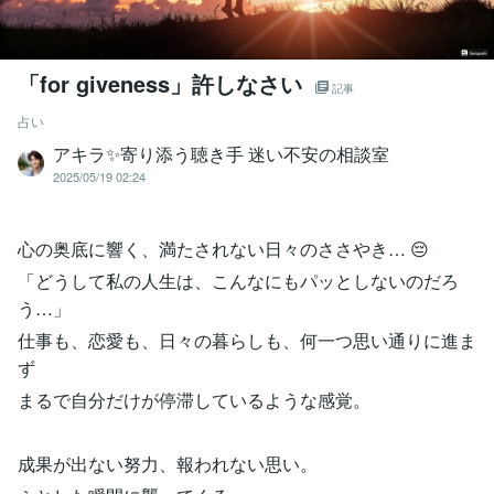
「for giveness」許しなさい
記事
占い
アキラ✨寄り添う聴き手 迷い不安の相談室
2025/05/19 02:24
心の奥底に響く、満たされない日々のささやき… 😔
「どうして私の人生は、こんなにもパッとしないのだろ
う…」
仕事も、恋愛も、日々の暮らしも、何一つ思い通りに進ま
ず
まるで自分だけが停滞しているような感覚。
成果が出ない努力、報われない思い。