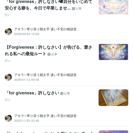
「for giveness」許しなさい🕊️自分をいじめて
資格・検定
安心する癖を、今日で卒業しませ...
記事
金融渉外技能審査（FP3級）
取得年 : 2008年
占い
宅地建物取引士（旧 宅地建物取引主任者）
取得年 : 2011年
マイクロソフト オフィス スペシャリスト（MOS）
取得年 : 2009年
普通自動車第一種運転免許
取得年 : 1990年
アキラ✨寄り添う聴き手 迷い不安の相談室
中型自動車第二種運転免許
取得年 : 2018年
2026/05/03 10:20
乙種危険物取扱者
取得年 : 1990年
【Forgiveness：許しなさい】が告げる、愛さ
ビジネス・クリエイティブツール
れる私への最短ルート
記事
Excel:3年
PowerPoint:3年
Word:3年
Google スプレッドシート:3年
占い
Google ドキュメント:3年
ChatGPT:2年
Bard:2年
Canva:0年
得意分野
アキラ✨寄り添う聴き手 迷い不安の相談室
悩み相談・カウンセリング
傾聴カウンセラー
2026/01/12 09:56
コールセンター
派遣業
管理責任者
カウンセラー
資産運用・副業の相談
投資・投機FXトレード
「for giveness」許しなさい
記事
個人トレーダー
資産運用
占い
アキラ✨寄り添う聴き手 迷い不安の相談室
2025/11/20 22:40