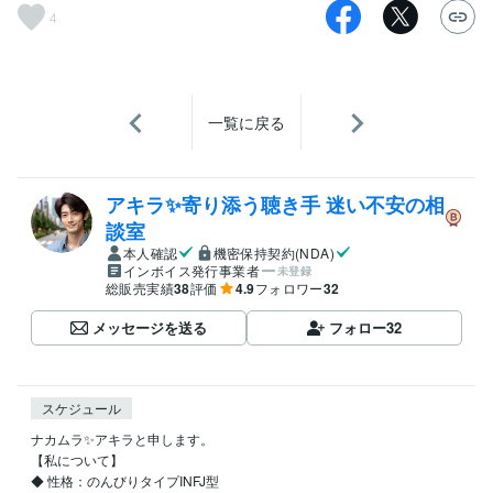
4
一覧に戻る
アキラ✨寄り添う聴き手 迷い不安の相
談室
本人確認
機密保持契約(NDA)
インボイス発行事業者
未登録
総販売実績
38
評価
4.9
フォロワー
32
メッセージを送る
フォロー
32
スケジュール
ナカムラ✨アキラと申します。

【私について】 

◆ 性格：のんびりタイプINFJ型
