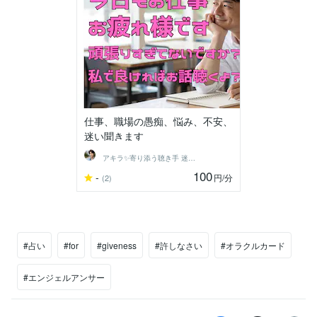
仕事、職場の愚痴、悩み、不安、
迷い聞きます
アキラ✨寄り添う聴き手 迷い不安の相談室
100
-
円
/分
(2)
#占い
#for
#giveness
#許しなさい
#オラクルカード
#エンジェルアンサー