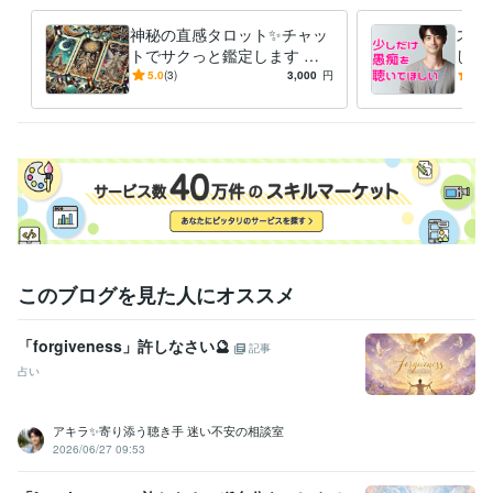
毎日のジャーナリング

神秘の直感タロット✨チャッ
スト
自分の感情に向き合う事を大切にして

トでサクっと鑑定します タ
した
少しずつ自分を好きになれるようになっていきました

ロットで✨チャット占い一度
族、
5.0
(3)
3,000
円
5.0
試してみませんか？
重荷
自分を愛せるようになると

世界が一気に輝きだすんです！

自信が生まれる、人間関係が良くなる

仕事も良い流れになる、愛を持って他者と関われる

そんな幸せの連鎖を起こせるのが「セルフラブ」です！
経験職種
このブログを見た人にオススメ
マーケティング / 広告・宣伝・プロモーション
カスタマーサポート・カスタマーサクセス / コールセンター管理・運
営
経験年数 : 3年
「forgiveness」許しなさい🔮
記事
ライフスタイル・その他 / 占い師
占い
ライフスタイル・その他 / 講師・インストラクター
受賞歴
アキラ✨寄り添う聴き手 迷い不安の相談室
2025年3月✨ゴールドランクに昇格できました☘️ 
 2025年5月✨プラ
2026/06/27 09:53
チナランクに昇格できました❤️