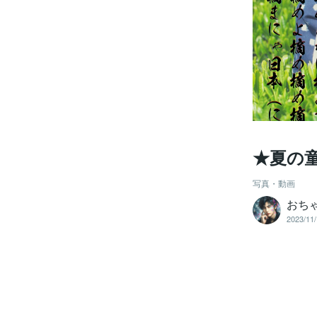
★夏の童
写真・動画
おち
2023/11/