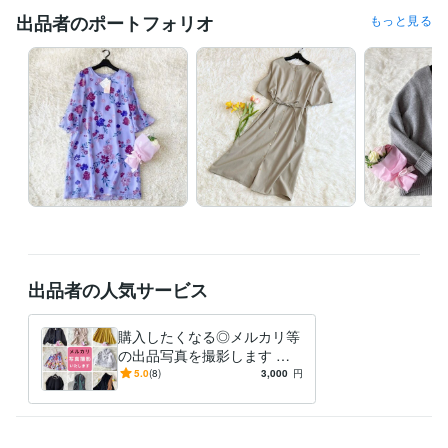
出品者のポートフォリオ
もっと見る
出品者の人気サービス
購入したくなる◎メルカリ等
の出品写真を撮影します 忙
しく時間が取れない方のため
5.0
(8)
3,000
円
の写真撮影をサポート✨