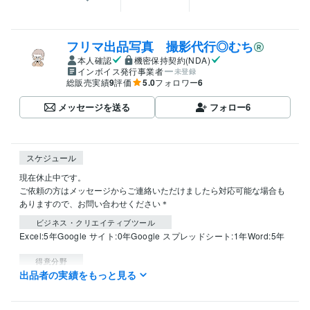
フリマ出品写真 撮影代行◎むち
本人確認
機密保持契約(NDA)
インボイス発行事業者
未登録
総販売実績
9
評価
5.0
フォロワー
6
メッセージを送る
フォロー
6
スケジュール
現在休止中です。

ご依頼の方はメッセージからご連絡いただけましたら対応可能な場合も
ありますので、お問い合わせください＊
ビジネス・クリエイティブツール
Excel:5年
Google サイト:0年
Google スプレッドシート:1年
Word:5年
得意分野
出品者の実績をもっと見る
デザイン制作
webデザイン
動画編集・映像制作
撮影代行