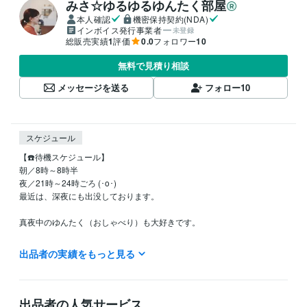
みさ☆ゆるゆるゆんたく部屋
本人確認
機密保持契約(NDA)
インボイス発行事業者
未登録
総販売実績
1
評価
0.0
フォロワー
10
無料で見積り相談
メッセージを送る
フォロー
10
スケジュール
【☎️待機スケジュール】　

朝／8時～8時半

夜／21時～24時ごろ (･o･)

最近は、深夜にも出没しております。

真夜中のゆんたく（おしゃべり）も大好きです。

出品者の実績をもっと見る
受賞歴
働く女性支援
出品者の人気サービス