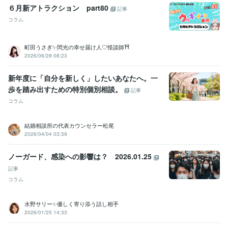
６月新アトラクション part80
記事
コラム
町田うさぎ✨閃光の幸せ届け人♡怪談師⛩️
2026/06/28 08:23
新年度に「自分を新しく」したいあなたへ。一
歩を踏み出すための特別個別相談。
記事
コラム
結婚相談所の代表カウンセラー松尾
2026/04/04 03:39
ノーガード、感染への影響は？ 2026.01.25
記事
コラム
水野サリー✨優しく寄り添う話し相手
2026/01/25 14:33