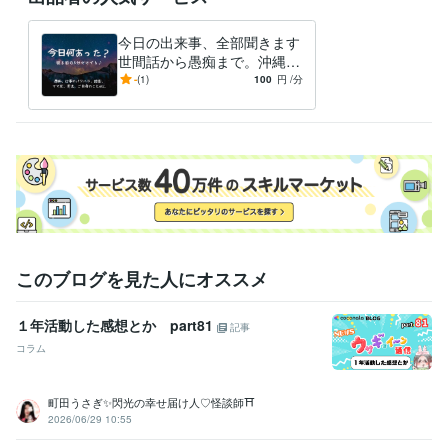
今日の出来事、全部聞きます
世間話から愚痴まで。沖縄な
まり低音ボイスで癒されてく
-
(1)
100
円
/分
ださい♪
このブログを見た人にオススメ
１年活動した感想とか part81
記事
コラム
町田うさぎ✨閃光の幸せ届け人♡怪談師⛩️
2026/06/29 10:55