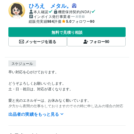
ひろえ メタル。
本人確認
機密保持契約(NDA)
インボイス発行事業者
未登録
総販売実績
984
評価
5.0
フォロワー
90
無料で見積り相談
メッセージを送る
フォロー
90
スケジュール
早い対応を心がけております。

どうぞよろしくお願いいたします。

土・日・祝日は、対応が遅くなります。

愛と光のエネルギーは、お休みなく動いています。

夕方から夜間の仕事をしておりますのでその時に申し込みの場合の対応
は、翌日になります。

出品者の実績をもっと見る
22時以降は就寝していることが多いので翌日の対応になります。

納品が遅くなりそうな時は、連絡させていただきます
