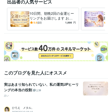
出品者の人気サービス
経験職種
営業 / 個人営業
経験年数 : 5年
営業 / 営業事務・アシスタント
経験年数 : 5年
10日間、朝晩2回の金運ヒー
エー
カスタマーサポート・カスタマーサクセス / カスタマーサポート・ヘ
リングをお届けします お金
重た
ルプデスク
経験年数 : 4年
への不安や重たい気持ちを整
人間
5.0
(22)
1,000
円
5.0
事務・ビジネスサポート / 事務（一般事務）
え、前向きな一歩をサポート
経験年数 : 5年
い流
ライフスタイル・その他 / 占い師
経験年数 : 3年
その他ツール
エネルギーワーク:6年
タロットカード:2年
オラクルカード:1年
このブログを見た人にオススメ
実はあまり知られていない、私の運気UPヒーリ
ングの本当の役割
記事
占い
ひろえ メタル。
2026/02/10 03:10