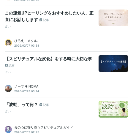
この運気UPヒーリングをおすすめしたい人、正
直にお話しします
記事
占い
ひろえ メタル。
2026/02/07 03:38
【スピリチュアルな変化】をする時に大切な事
記事
占い
ノーマ ❃ NOMA
2026/07/23 03:24
「波動」って何？
記事
占い
母の心に寄り添うスピリチュアルガイド
2026/07/07 02:25