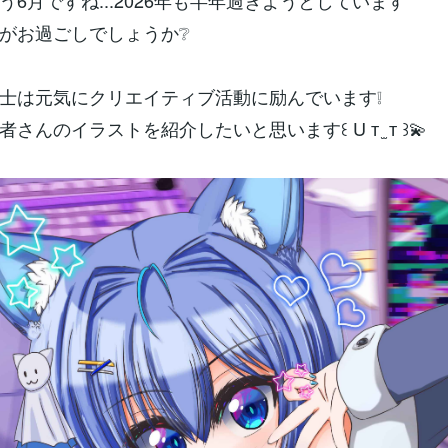
う6月ですね...2026年も半年過ぎようとしています
がお過ごしでしょうか❔
士は元気にクリエイティブ活動に励んでいます❕
さんのイラストを紹介したいと思います꒰ U т ̫ т ꒱💫