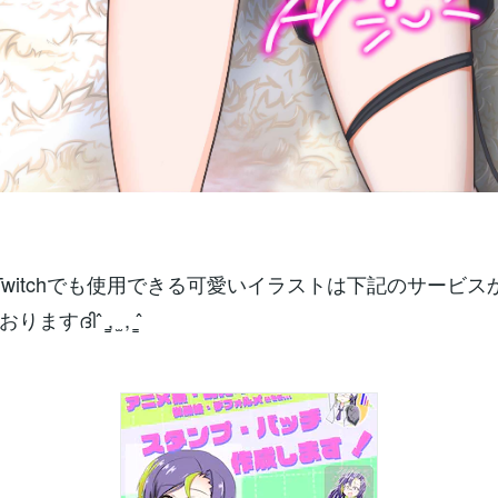
eやTwitchでも使用できる可愛いイラストは下記のサービス
ദിˆ ̳, ̫ , ̳ˆ