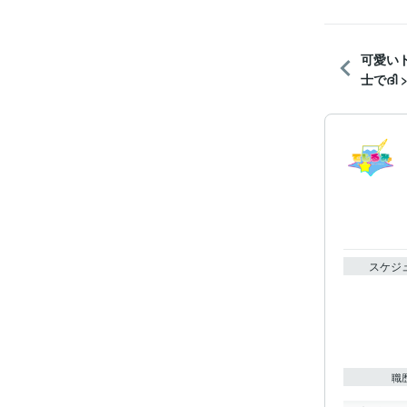
可愛い
士でദി >⩊<
スケジ
職