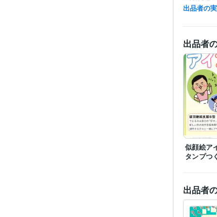
ビジネス・
出品者の
ティブ
得意
出品者
似顔絵アイ
タンプつ
出品者