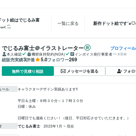
ドット絵はでじるみ富
一覧に戻る
新作ドット絵です˚ʚ♡ɞ
︎︎ ͡...
でじるみ富士＠イラストレーター
プロフィール
本人確認
機密保持契約(NDA)
インボイス発行事業者
未登録
3
5.0
269
総販売実績
評価
フォロワー
メッセージを送る
フォロ
無料で見積り相談
ュール
キャラクターデザイン実績あります‼

平日＆土曜：８時３０分～１７時３０分

日曜：休み

日曜日でも連絡ください！（後日、平日対応させていただきます。）
でじるみ富士
2023年1月 ~ 現在
歴