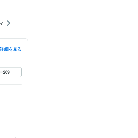
˚
詳細を見る
ー
269