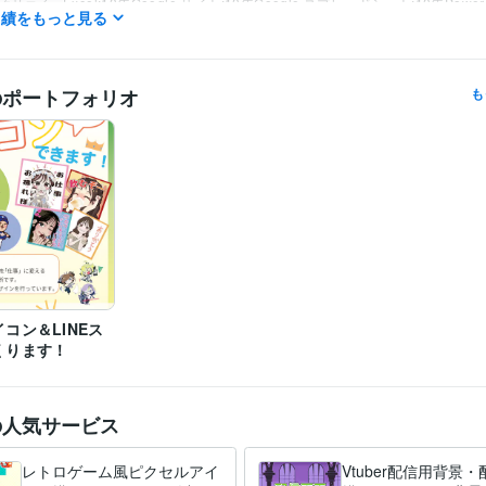
Excel:10年
Google サイト:10年
Google スプレッドシート:10年
Power
クリエイ
実績をもっと見る
ツール
Word:10年
イラスト作成・漫画制作
キャラクターデザイン
LINEスタンプ
ア
分野
似顔絵
のポートフォリオ
も
プレゼント
デザイン制作
チラシデザイン
チラシ
コン＆LINEス
くります！
の人気サービス
レトロゲーム風ピクセルアイ
Vtuber配信用背景