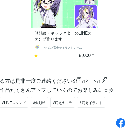
似顔絵・キャラクターのLINEス
タンプ作ります
でじるみ富士＠イラストレーター
8,000
-
円
方は是非一度ご連絡ください໒꒰ྀི ∩˃ ᵕ ˂∩ ꒱ྀི
作品たくさんアップしていくのでお楽しみに☆彡
#LINEスタンプ
#似顔絵
#萌えキャラ
#萌えイラスト