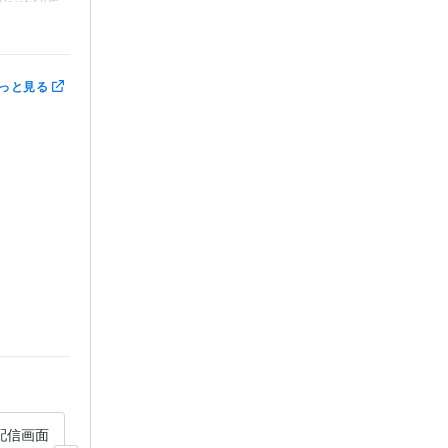
Point:10年
イコン作成
っと見る
・配信画面
卒園・卒業・結婚式スライド