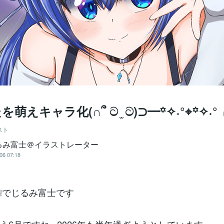
萌えキャラ化(∩՞ ට ̫ ට)⊃━꙳✧˖°⌖꙳✧˖°
スト
るみ富士＠イラストレーター
06 07:18
❕でじるみ富士です