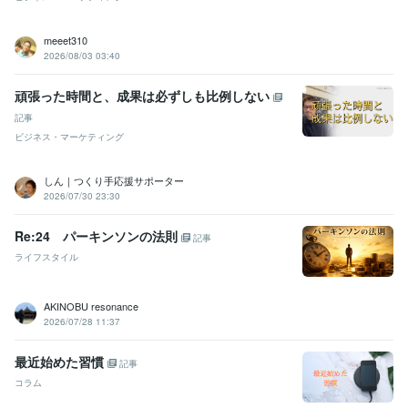
●●会社
2006年12月 ~ 2013年7月
●●会社
2013年12月 ~ 2021年11月
meeet310
大手電話占い会社
2014年6月 ~ 2015年3月
2026/08/03 03:40
●●小学校
2015年8月 ~ 2019年2月
株式会社クラウドワークス
2018年1月 ~ 2020年1月
頑張った時間と、成果は必ずしも比例しない
記事
資格・検定
日商簿記検定2級
取得年 : 2007年
ビジネス・マーケティング
マイクロソフト オフィス スペシャリスト（MOS）
取得年 : 2007年
しん｜つくり手応援サポーター
ビジネス・クリエイティブツール
2026/07/30 23:30
Excel:10年
Google スプレッドシート:5年
Google スライド:2年
Google ドキュメント:5年
PowerPoint:3年
Word:3年
STORES:1年
Re:24 パーキンソンの法則
記事
カラーミーショップ:15年
freee:6年
勘定奉行:1年
ChatGPT:1年
ライフスタイル
Canva:3年
得意分野
AKINOBU resonance
占い
タロット占い・霊感・チャネリング・時マヤ
2026/07/28 11:37
恋愛
仕事
人間関係
開運
悩み相談・カウンセリング
思考と現実の関係・脳の仕組み・考え方
最近始めた習慣
恋愛
仕事
子育て
人間関係
記事
コラム