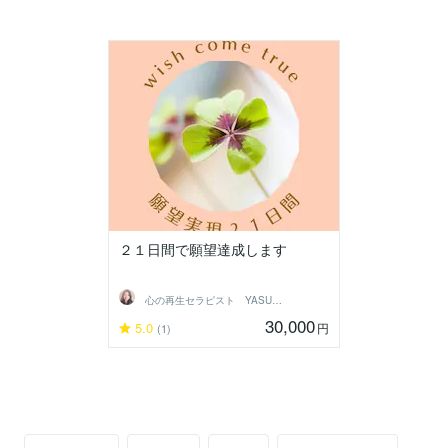
２１日間で願望達成します
心の再生セラピスト YASUKO
30,000
5.0
円
(1)