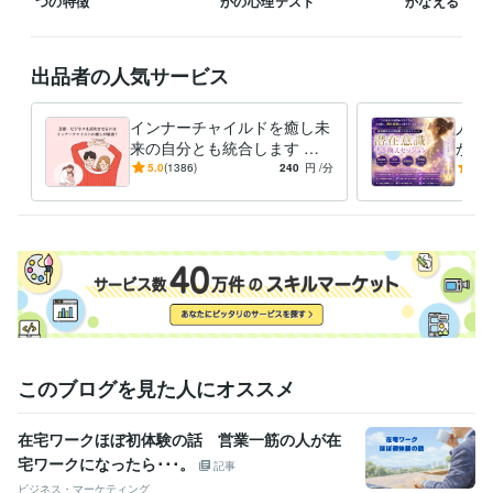
つの特徴
かの心理テスト
かなえる
待機をしていない時などは遠慮なく

ダイレクトメッセージをくださいね。

出品者の人気サービス
※外出中や予約対応がない限りは、

できるだけご希望に沿いたいと思っています。

インナーチャイルドを癒し未
人生
なお、鑑定中は、お返事ができない

来の自分とも統合します 両
が叶
仕組みになっていますので、お待ちください。

親へのネガティブな感情が
実を
5.0
(1386)
240
円
/分
4.8
お金や人間関係に影響して
に、
よろしくお願いいたします。
る？
てい
経験職種
エンジニア / 情報システム・社内SE
経験年数 : 4年
マーケティング / 商品企画・開発
経験年数 : 2年
管理 / 総務
経験年数 : 2年
事務・ビジネスサポート / 事務（一般事務）
経験年数 : 10年
人事 / 労務・給与
経験年数 : 3年
職歴
このブログを見た人にオススメ
花蓮
2009年7月 ~ 現在
●●会社
1987年3月 ~ 1991年8月
在宅ワークほぼ初体験の話 営業一筋の人が在
●●会社
1991年10月 ~ 1993年2月
宅ワークになったら･･･。
●●医院
2000年11月 ~ 2004年11月
記事
●●会社
2005年7月 ~ 2006年6月
ビジネス・マーケティング