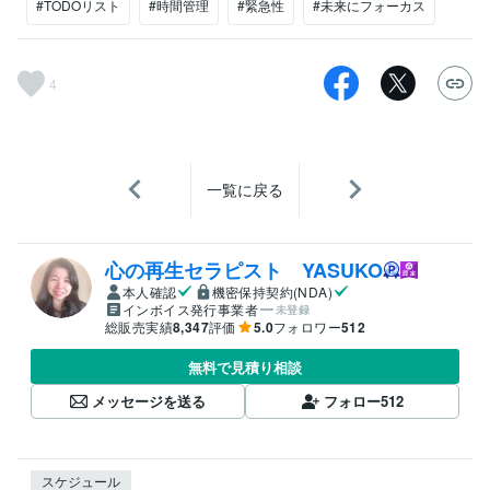
#TODOリスト
#時間管理
#緊急性
#未来にフォーカス
4
一覧に戻る
心の再生セラピスト YASUKO
本人確認
機密保持契約(NDA)
インボイス発行事業者
未登録
総販売実績
8,347
評価
5.0
フォロワー
512
無料で見積り相談
メッセージを送る
フォロー
512
スケジュール