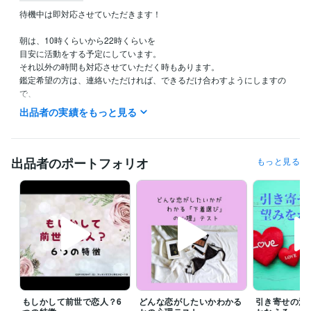
待機中は即対応させていただきます！

朝は、10時くらいから22時くらいを

目安に活動をする予定にしています。

それ以外の時間も対応させていただく時もあります。

鑑定希望の方は、連絡いただければ、できるだけ合わすようにしますの
で、

希望の時間がある方は、ダイレクトメッセージで鑑定の希望をお知らせ
出品者の実績をもっと見る
ください。

今から鑑定をして欲しいという急ぎの希望にも、

できるだけ対応させていただきたいと思っていますので、

出品者のポートフォリオ
もっと見る
遠慮なく連絡してみてくださいね。

予約を押していただいた場合、

すぐに鑑定をと言われても◯時とか〇時半にしか

設定できないことがあります。

すぐに対応して欲しい時には、

待機をしますので、そちらを購入してください。

「すぐに鑑定して欲しい」、「なるべく早く聞いて欲しい。」

もしかして前世で恋人？6
どんな恋がしたいかわかる
引き寄せの法
その気持ちは、すごくわかりますので、
