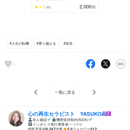
2,000
4.9
円
(86)
#人生の転機
#乗り越える
#前兆
3
一覧に戻る
心の再生セラピスト YASUKO
本人確認
機密保持契約(NDA)
インボイス発行事業者
未登録
総販売実績
8,347
評価
5.0
フォロワー
512