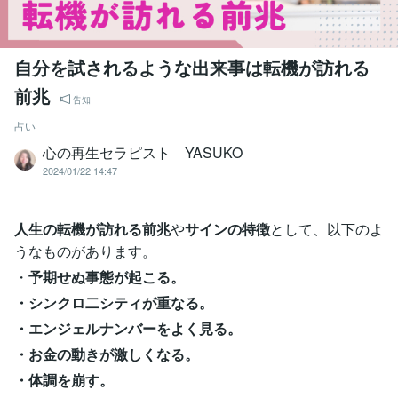
自分を試されるような出来事は転機が訪れる
前兆
告知
占い
心の再生セラピスト YASUKO
2024/01/22 14:47
人生の転機が訪れる前兆
や
サインの特徴
として、以下のよ
うなものがあります。
・
予期せぬ事態が起こる。
・シンクロ二シティが重なる。
・エンジェルナンバーをよく見る。
・お金の動きが激しくなる。
・体調を崩す。