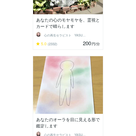
あなたの心のモヤモヤを、霊視と
カードで晴らします
心の再生セラピスト YASUKO
200
5.0
円
/分
(2332)
あなたのオーラを目に見える形で
鑑定します
心の再生セラピスト YASUKO