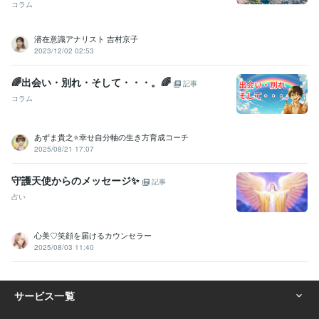
コラム
得意分野
占い
タロット占い・霊感・チャネリング・時マヤ
潜在意識アナリスト 吉村京子
恋愛
仕事
人間関係
開運
2023/12/02 02:53
悩み相談・カウンセリング
思考と現実の関係・脳の仕組み・考え方
恋愛
仕事
子育て
人間関係
🌈出会い・別れ・そして・・・。🌈
記事
コラム
あずま貴之⭐幸せ自分軸の生き方育成コーチ
2025/08/21 17:07
守護天使からのメッセージ✨
記事
占い
心美♡笑顔を届けるカウンセラー
2025/08/03 11:40