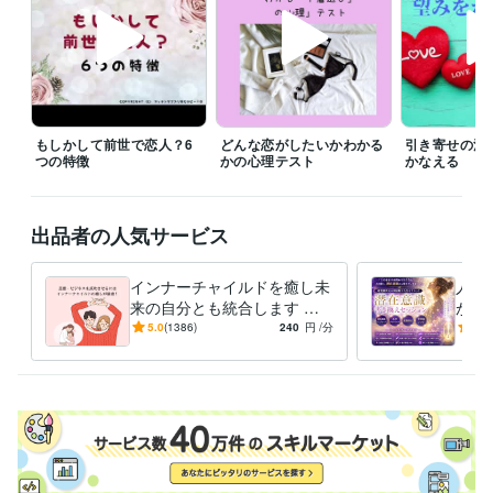
すぐに鑑定をと言われても◯時とか〇時半にしか

設定できないことがあります。

すぐに対応して欲しい時には、

待機をしますので、そちらを購入してください。

「すぐに鑑定して欲しい」、「なるべく早く聞いて欲しい。」

もしかして前世で恋人？6
どんな恋がしたいかわかる
引き寄せの法
その気持ちは、すごくわかりますので、

つの特徴
かの心理テスト
かなえる
待機をしていない時などは遠慮なく

ダイレクトメッセージをくださいね。

出品者の人気サービス
※外出中や予約対応がない限りは、

できるだけご希望に沿いたいと思っています。

インナーチャイルドを癒し未
人生
なお、鑑定中は、お返事ができない

来の自分とも統合します 両
が叶
仕組みになっていますので、お待ちください。

親へのネガティブな感情が
実を
5.0
(1386)
240
円
/分
4.8
お金や人間関係に影響して
に、
よろしくお願いいたします。
る？
てい
経験職種
エンジニア / 情報システム・社内SE
経験年数 : 4年
マーケティング / 商品企画・開発
経験年数 : 2年
管理 / 総務
経験年数 : 2年
事務・ビジネスサポート / 事務（一般事務）
経験年数 : 10年