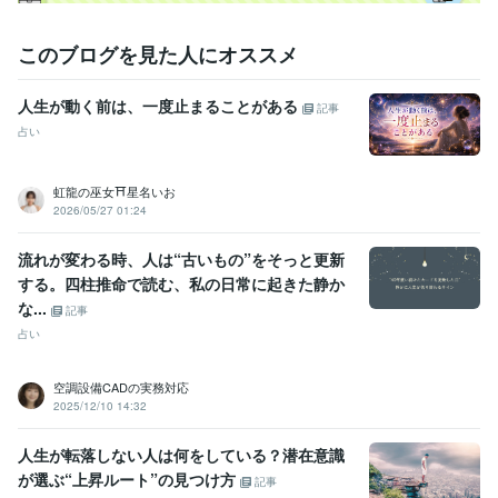
人事 / 労務・給与
経験年数 : 3年
職歴
このブログを見た人にオススメ
花蓮
2009年7月 ~ 現在
●●会社
1987年3月 ~ 1991年8月
人生が動く前は、一度止まることがある
記事
●●会社
1991年10月 ~ 1993年2月
●●医院
2000年11月 ~ 2004年11月
占い
●●会社
2005年7月 ~ 2006年6月
●●会社
2006年12月 ~ 2013年7月
虹龍の巫女⛩️星名いお
●●会社
2013年12月 ~ 2021年11月
2026/05/27 01:24
大手電話占い会社
2014年6月 ~ 2015年3月
●●小学校
2015年8月 ~ 2019年2月
流れが変わる時、人は“古いもの”をそっと更新
株式会社クラウドワークス
2018年1月 ~ 2020年1月
する。四柱推命で読む、私の日常に起きた静か
な...
資格・検定
記事
日商簿記検定2級
取得年 : 2007年
占い
マイクロソフト オフィス スペシャリスト（MOS）
取得年 : 2007年
空調設備CADの実務対応
ビジネス・クリエイティブツール
2025/12/10 14:32
Excel:10年
Google スプレッドシート:5年
Google スライド:2年
Google ドキュメント:5年
PowerPoint:3年
Word:3年
STORES:1年
人生が転落しない人は何をしている？潜在意識
カラーミーショップ:15年
freee:6年
勘定奉行:1年
ChatGPT:1年
が選ぶ“上昇ルート”の見つけ方
Canva:3年
記事