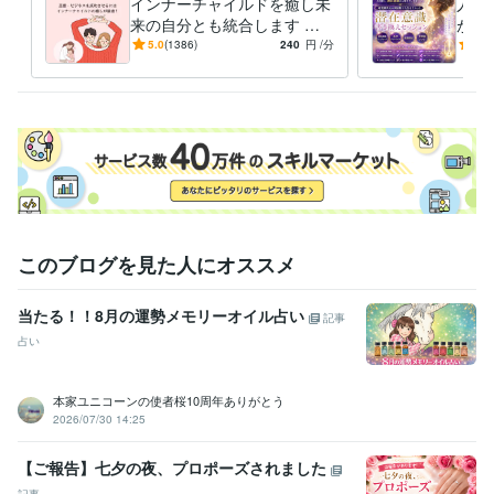
インナーチャイルドを癒し未
人生
なお、鑑定中は、お返事ができない

来の自分とも統合します 両
が叶
仕組みになっていますので、お待ちください。

親へのネガティブな感情が
実を
5.0
(1386)
240
円
/分
4.8
お金や人間関係に影響して
に、
よろしくお願いいたします。
る？
てい
経験職種
エンジニア / 情報システム・社内SE
経験年数 : 4年
マーケティング / 商品企画・開発
経験年数 : 2年
管理 / 総務
経験年数 : 2年
事務・ビジネスサポート / 事務（一般事務）
経験年数 : 10年
人事 / 労務・給与
経験年数 : 3年
職歴
このブログを見た人にオススメ
花蓮
2009年7月 ~ 現在
●●会社
1987年3月 ~ 1991年8月
当たる！！8月の運勢メモリーオイル占い
記事
●●会社
1991年10月 ~ 1993年2月
●●医院
2000年11月 ~ 2004年11月
占い
●●会社
2005年7月 ~ 2006年6月
●●会社
2006年12月 ~ 2013年7月
本家ユニコーンの使者桜10周年ありがとう
●●会社
2013年12月 ~ 2021年11月
2026/07/30 14:25
大手電話占い会社
2014年6月 ~ 2015年3月
●●小学校
2015年8月 ~ 2019年2月
【ご報告】七夕の夜、プロポーズされました
株式会社クラウドワークス
2018年1月 ~ 2020年1月