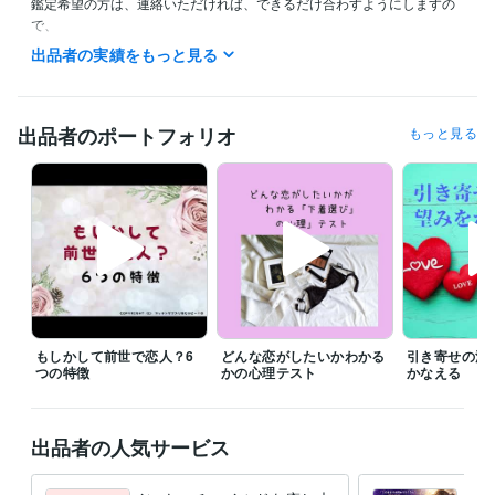
鑑定希望の方は、連絡いただければ、できるだけ合わすようにしますの
で、

希望の時間がある方は、ダイレクトメッセージで鑑定の希望をお知らせ
出品者の実績をもっと見る
ください。

今から鑑定をして欲しいという急ぎの希望にも、

できるだけ対応させていただきたいと思っていますので、

出品者のポートフォリオ
もっと見る
遠慮なく連絡してみてくださいね。

予約を押していただいた場合、

すぐに鑑定をと言われても◯時とか〇時半にしか

設定できないことがあります。

すぐに対応して欲しい時には、

待機をしますので、そちらを購入してください。

「すぐに鑑定して欲しい」、「なるべく早く聞いて欲しい。」

もしかして前世で恋人？6
どんな恋がしたいかわかる
引き寄せの法
その気持ちは、すごくわかりますので、

つの特徴
かの心理テスト
かなえる
待機をしていない時などは遠慮なく

ダイレクトメッセージをくださいね。

出品者の人気サービス
※外出中や予約対応がない限りは、

できるだけご希望に沿いたいと思っています。
