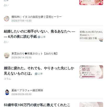
記事
資格・検定
占い
日商簿記検定2級
取得年 : 2007年
マイクロソフト オフィス スペシャリスト（MOS）
取得年 : 2007年
燦SUN｜イタコの血筋を継ぐ霊視ヒーラー
2026/07/09 10:30
ビジネス・クリエイティブツール
Excel:10年
Google スプレッドシート:5年
Google スライド:2年
結婚したいのに相手がいない、焦るあなたへ ―
Google ドキュメント:5年
PowerPoint:3年
Word:3年
STORES:1年
― 6月の夜に読む手紙
カラーミーショップ:15年
freee:6年
勘定奉行:1年
ChatGPT:1年
記事
Canva:3年
占い
得意分野
東雲みのり◆和風タロット【みのり庵】
占い
タロット占い・霊感・チャネリング・時マヤ
2026/06/14 05:00
恋愛
仕事
人間関係
開運
悩み相談・カウンセリング
思考と現実の関係・脳の仕組み・考え方
婚活に疲れた。それでも、やりきった先にしか
恋愛
仕事
子育て
人間関係
見えないものとは。
記事
コラム
夏緒＊アラフォー婚活軍師
2026/05/29 03:00
53歳年収100万円の彼が私に教えてくれたこ