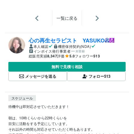
一覧に戻る
心の再生セラピスト YASUKO
本人確認
機密保持契約(NDA)
インボイス発行事業者
未登録
総販売実績
8,347
評価
5.0
フォロワー
513
無料で見積り相談
メッセージを送る
フォロー
513
スケジュール
待機中は即対応させていただきます！

朝は、10時くらいから22時くらいを

目安に活動をする予定にしています。

それ以外の時間も対応させていただく時もあります。
