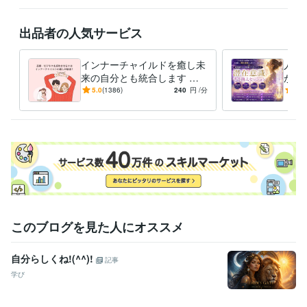
ダイレクトメッセージをくださいね。

出品者の人気サービス
※外出中や予約対応がない限りは、

できるだけご希望に沿いたいと思っています。

インナーチャイルドを癒し未
人生
なお、鑑定中は、お返事ができない

来の自分とも統合します 両
が叶
仕組みになっていますので、お待ちください。

親へのネガティブな感情が
実を
5.0
(1386)
240
円
/分
4.8
お金や人間関係に影響して
に、
よろしくお願いいたします。
る？
てい
経験職種
エンジニア / 情報システム・社内SE
経験年数 : 4年
マーケティング / 商品企画・開発
経験年数 : 2年
管理 / 総務
経験年数 : 2年
事務・ビジネスサポート / 事務（一般事務）
経験年数 : 10年
人事 / 労務・給与
経験年数 : 3年
職歴
このブログを見た人にオススメ
花蓮
2009年7月 ~ 現在
●●会社
1987年3月 ~ 1991年8月
自分らしくね!(^^)!
記事
●●会社
1991年10月 ~ 1993年2月
●●医院
2000年11月 ~ 2004年11月
学び
●●会社
2005年7月 ~ 2006年6月
●●会社
2006年12月 ~ 2013年7月