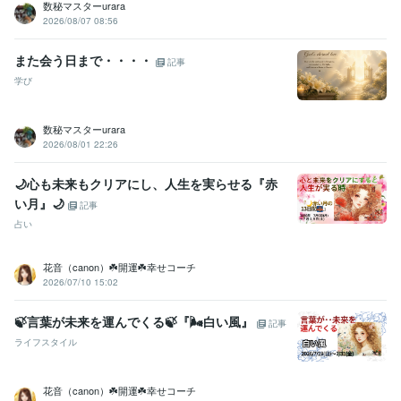
数秘マスターurara
●●会社
2013年12月 ~ 2021年11月
2026/08/07 08:56
大手電話占い会社
2014年6月 ~ 2015年3月
●●小学校
2015年8月 ~ 2019年2月
また会う日まで・・・・
記事
株式会社クラウドワークス
2018年1月 ~ 2020年1月
学び
資格・検定
日商簿記検定2級
取得年 : 2007年
数秘マスターurara
マイクロソフト オフィス スペシャリスト（MOS）
取得年 : 2007年
2026/08/01 22:26
ビジネス・クリエイティブツール
🌙心も未来もクリアにし、人生を実らせる『赤
Excel:10年
Google スプレッドシート:5年
Google スライド:2年
Google ドキュメント:5年
PowerPoint:3年
Word:3年
STORES:1年
い月』🌙
記事
カラーミーショップ:15年
freee:6年
勘定奉行:1年
ChatGPT:1年
占い
Canva:3年
花音（canon）☘️開運☘️幸せコーチ
得意分野
2026/07/10 15:02
占い
タロット占い・霊感・チャネリング・時マヤ
恋愛
仕事
人間関係
開運
悩み相談・カウンセリング
思考と現実の関係・脳の仕組み・考え方
🍃言葉が未来を運んでくる🍃『🌬️白い風』
記事
恋愛
仕事
子育て
人間関係
ライフスタイル
花音（canon）☘️開運☘️幸せコーチ