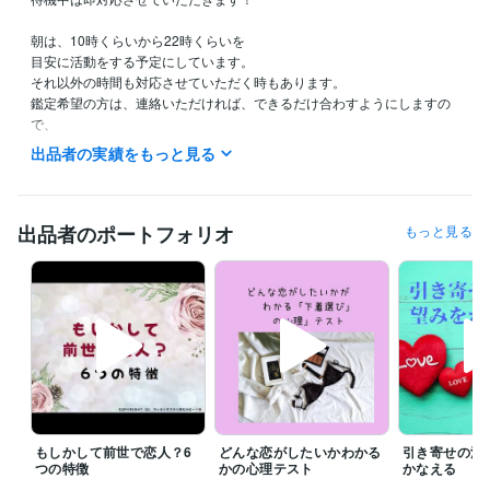
朝は、10時くらいから22時くらいを

目安に活動をする予定にしています。

それ以外の時間も対応させていただく時もあります。

鑑定希望の方は、連絡いただければ、できるだけ合わすようにしますの
で、

希望の時間がある方は、ダイレクトメッセージで鑑定の希望をお知らせ
出品者の実績をもっと見る
ください。

今から鑑定をして欲しいという急ぎの希望にも、

できるだけ対応させていただきたいと思っていますので、

出品者のポートフォリオ
もっと見る
遠慮なく連絡してみてくださいね。

予約を押していただいた場合、

すぐに鑑定をと言われても◯時とか〇時半にしか

設定できないことがあります。

すぐに対応して欲しい時には、

待機をしますので、そちらを購入してください。

「すぐに鑑定して欲しい」、「なるべく早く聞いて欲しい。」

もしかして前世で恋人？6
どんな恋がしたいかわかる
引き寄せの法
その気持ちは、すごくわかりますので、

つの特徴
かの心理テスト
かなえる
待機をしていない時などは遠慮なく
