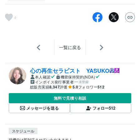
4
一覧に戻る
心の再生セラピスト YASUKO
本人確認
機密保持契約(NDA)
インボイス発行事業者
未登録
総販売実績
8,347
評価
5.0
フォロワー
512
無料で見積り相談
メッセージを送る
フォロー
512
スケジュール
待機中は即対応させていただきます！
