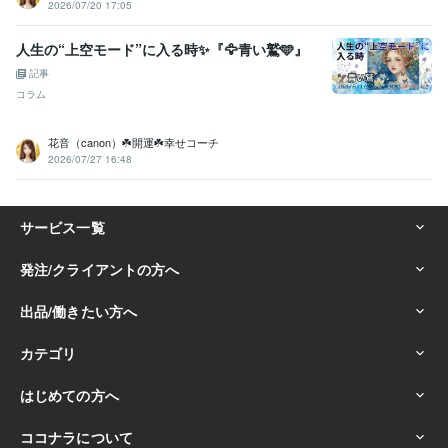
2026/07/20 17:05
人生の“上空モード”に入る時✨『🦅青い鷲🩵』
記事
コラム
花音（canon）☘️開運☘️幸せコーチ
2026/07/27 16:48