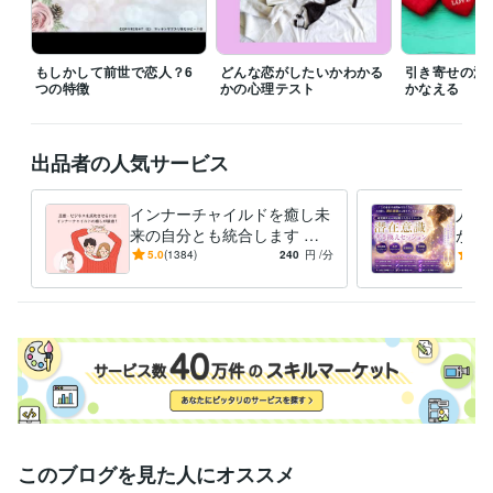
待機をしますので、そちらを購入してください。

「すぐに鑑定して欲しい」、「なるべく早く聞いて欲しい。」

もしかして前世で恋人？6
どんな恋がしたいかわかる
引き寄せの法
その気持ちは、すごくわかりますので、

つの特徴
かの心理テスト
かなえる
待機をしていない時などは遠慮なく

ダイレクトメッセージをくださいね。

出品者の人気サービス
※外出中や予約対応がない限りは、

できるだけご希望に沿いたいと思っています。

インナーチャイルドを癒し未
人生
なお、鑑定中は、お返事ができない

来の自分とも統合します 両
が叶
仕組みになっていますので、お待ちください。

親へのネガティブな感情が
実を
5.0
(1384)
240
円
/分
4.8
お金や人間関係に影響して
に、
よろしくお願いいたします。
る？
てい
経験職種
エンジニア / 情報システム・社内SE
経験年数 : 4年
マーケティング / 商品企画・開発
経験年数 : 2年
管理 / 総務
経験年数 : 2年
事務・ビジネスサポート / 事務（一般事務）
経験年数 : 10年
人事 / 労務・給与
経験年数 : 3年
職歴
このブログを見た人にオススメ
花蓮
2009年7月 ~ 現在