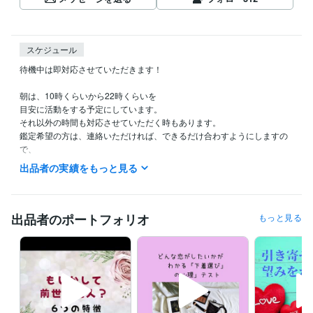
スケジュール
待機中は即対応させていただきます！

朝は、10時くらいから22時くらいを

目安に活動をする予定にしています。

それ以外の時間も対応させていただく時もあります。

鑑定希望の方は、連絡いただければ、できるだけ合わすようにしますの
で、

希望の時間がある方は、ダイレクトメッセージで鑑定の希望をお知らせ
出品者の実績をもっと見る
ください。

今から鑑定をして欲しいという急ぎの希望にも、

できるだけ対応させていただきたいと思っていますので、

出品者のポートフォリオ
もっと見る
遠慮なく連絡してみてくださいね。

予約を押していただいた場合、

すぐに鑑定をと言われても◯時とか〇時半にしか

設定できないことがあります。

すぐに対応して欲しい時には、
