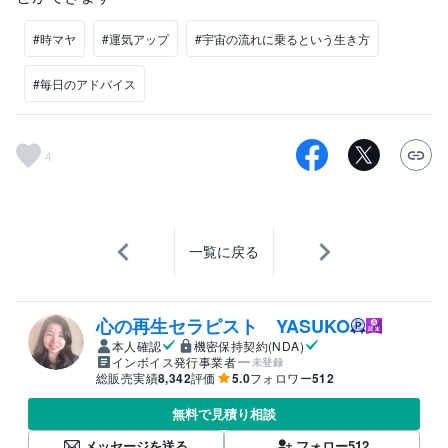
#時マヤ
#運気アップ
#宇宙の流れに乗るという生き方
#毎日のアドバイス
4
一覧に戻る
心の再生セラピスト YASUKO
本人確認
機密保持契約(NDA)
インボイス発行事業者
未登録
総販売実績
8,342
評価
5.0
フォロワー
512
無料で見積り相談
メッセージを送る
フォロー
512