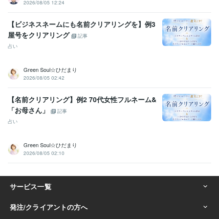
2026/08/05 12:24
悩み相談・カウンセリング
思考と現実の関係・脳の仕組み・考え方
恋愛
仕事
子育て
人間関係
【ビジネスネームにも名前クリアリングを】例3
屋号をクリアリング
記事
占い
Green Soul☆ひだまり
2026/08/05 02:42
【名前クリアリング】例2 70代女性フルネーム&
「お母さん」
記事
占い
Green Soul☆ひだまり
2026/08/05 02:10