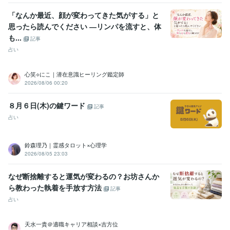
●●会社
1987年3月 ~ 1991年8月
「なんか最近、顔が変わってきた気がする」と
●●会社
1991年10月 ~ 1993年2月
思ったら読んでください ―リンパを流すと、体
●●医院
2000年11月 ~ 2004年11月
も...
●●会社
2005年7月 ~ 2006年6月
記事
●●会社
2006年12月 ~ 2013年7月
占い
●●会社
2013年12月 ~ 2021年11月
大手電話占い会社
2014年6月 ~ 2015年3月
心笑⟡にこ｜潜在意識ヒーリング鑑定師
●●小学校
2015年8月 ~ 2019年2月
2026/08/06 00:20
株式会社クラウドワークス
2018年1月 ~ 2020年1月
８月６日(木)の鍵ワード
記事
資格・検定
日商簿記検定2級
取得年 : 2007年
占い
マイクロソフト オフィス スペシャリスト（MOS）
取得年 : 2007年
鈴森理乃｜霊感タロット×心理学
ビジネス・クリエイティブツール
2026/08/05 23:03
Excel:10年
Google スプレッドシート:5年
Google スライド:2年
Google ドキュメント:5年
PowerPoint:3年
Word:3年
STORES:1年
なぜ断捨離すると運気が変わるの？お坊さんか
カラーミーショップ:15年
freee:6年
勘定奉行:1年
ChatGPT:1年
ら教わった執着を手放す方法
Canva:3年
記事
占い
得意分野
占い
タロット占い・霊感・チャネリング・時マヤ
天水一貴＠適職キャリア相談×吉方位
恋愛
仕事
人間関係
開運