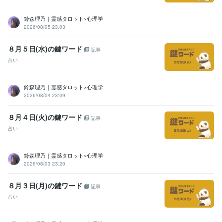
資格・検定
日商簿記検定2級
取得年 : 2007年
鈴森理乃｜霊感タロット×心理学
マイクロソフト オフィス スペシャリスト（MOS）
取得年 : 2007年
2026/08/05 23:03
ビジネス・クリエイティブツール
８月５日(水)の鍵ワード
Excel:10年
Google スプレッドシート:5年
Google スライド:2年
記事
Google ドキュメント:5年
PowerPoint:3年
Word:3年
STORES:1年
占い
カラーミーショップ:15年
freee:6年
勘定奉行:1年
ChatGPT:1年
Canva:3年
鈴森理乃｜霊感タロット×心理学
2026/08/04 23:09
得意分野
占い
タロット占い・霊感・チャネリング・時マヤ
恋愛
仕事
人間関係
開運
８月４日(火)の鍵ワード
記事
悩み相談・カウンセリング
思考と現実の関係・脳の仕組み・考え方
占い
恋愛
仕事
子育て
人間関係
鈴森理乃｜霊感タロット×心理学
2026/08/03 23:20
８月３日(月)の鍵ワード
記事
占い