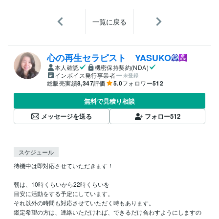
一覧に戻る
心の再生セラピスト YASUKO
本人確認
機密保持契約(NDA)
インボイス発行事業者
未登録
総販売実績
8,347
評価
5.0
フォロワー
512
無料で見積り相談
メッセージを送る
フォロー
512
スケジュール
待機中は即対応させていただきます！

朝は、10時くらいから22時くらいを

目安に活動をする予定にしています。

それ以外の時間も対応させていただく時もあります。

鑑定希望の方は、連絡いただければ、できるだけ合わすようにしますの