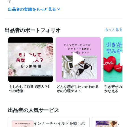
で、

希望の時間がある方は、ダイレクトメッセージで鑑定の希望をお知らせ
出品者の実績をもっと見る
ください。

今から鑑定をして欲しいという急ぎの希望にも、

できるだけ対応させていただきたいと思っていますので、

出品者のポートフォリオ
もっと見る
遠慮なく連絡してみてくださいね。

予約を押していただいた場合、

すぐに鑑定をと言われても◯時とか〇時半にしか

設定できないことがあります。

すぐに対応して欲しい時には、

待機をしますので、そちらを購入してください。

「すぐに鑑定して欲しい」、「なるべく早く聞いて欲しい。」

もしかして前世で恋人？6
どんな恋がしたいかわかる
引き寄せの法
その気持ちは、すごくわかりますので、

つの特徴
かの心理テスト
かなえる
待機をしていない時などは遠慮なく

ダイレクトメッセージをくださいね。

出品者の人気サービス
※外出中や予約対応がない限りは、

できるだけご希望に沿いたいと思っています。

インナーチャイルドを癒し未
人生
なお、鑑定中は、お返事ができない
