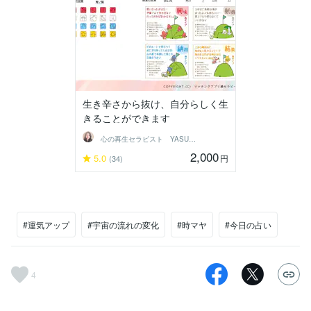
生き辛さから抜け、自分らしく生
きることができます
心の再生セラピスト YASUKO
2,000
5.0
円
(34)
#運気アップ
#宇宙の流れの変化
#時マヤ
#今日の占い
4