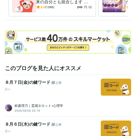
来の自分とも統合します 両
が叶
仕組みになっていますので、お待ちください。

親へのネガティブな感情が
実を
5.0
(1386)
240
円
/分
4.8
お金や人間関係に影響して
に、
よろしくお願いいたします。
る？
てい
経験職種
エンジニア / 情報システム・社内SE
経験年数 : 4年
マーケティング / 商品企画・開発
経験年数 : 2年
管理 / 総務
経験年数 : 2年
事務・ビジネスサポート / 事務（一般事務）
経験年数 : 10年
人事 / 労務・給与
経験年数 : 3年
職歴
このブログを見た人にオススメ
花蓮
2009年7月 ~ 現在
●●会社
1987年3月 ~ 1991年8月
８月７日(金)の鍵ワード
記事
●●会社
1991年10月 ~ 1993年2月
●●医院
2000年11月 ~ 2004年11月
占い
●●会社
2005年7月 ~ 2006年6月
●●会社
2006年12月 ~ 2013年7月
鈴森理乃｜霊感タロット×心理学
●●会社
2013年12月 ~ 2021年11月
2026/08/06 23:16
大手電話占い会社
2014年6月 ~ 2015年3月
●●小学校
2015年8月 ~ 2019年2月
８月６日(木)の鍵ワード
記事
株式会社クラウドワークス
2018年1月 ~ 2020年1月
占い