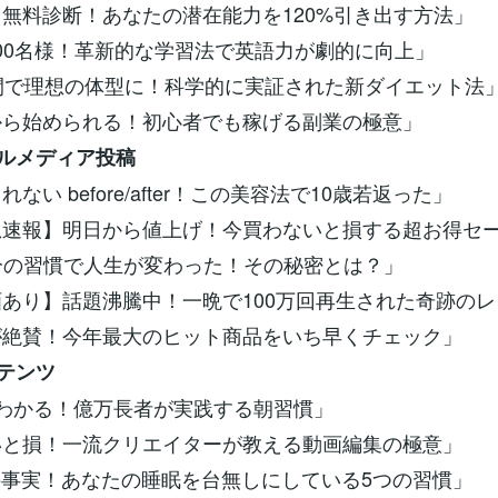
すぐ無料診断！あなたの潜在能力を120%引き出す方法」
定100名様！革新的な学習法で英語力が劇的に向上」
0日間で理想の体型に！科学的に実証された新ダイエット法
日から始められる！初心者でも稼げる副業の極意」
ャルメディア投稿
られない before/after！この美容法で10歳若返った」
緊急速報】明日から値上げ！今買わないと損する超お得セ
日5分の習慣で人生が変わった！その秘密とは？」
動画あり】話題沸騰中！一晩で100万回再生された奇跡の
ロが絶賛！今年最大のヒット商品をいち早くチェック」
ンテンツ
分でわかる！億万長者が実践する朝習慣」
ないと損！一流クリエイターが教える動画編集の極意」
撃の事実！あなたの睡眠を台無しにしている5つの習慣」