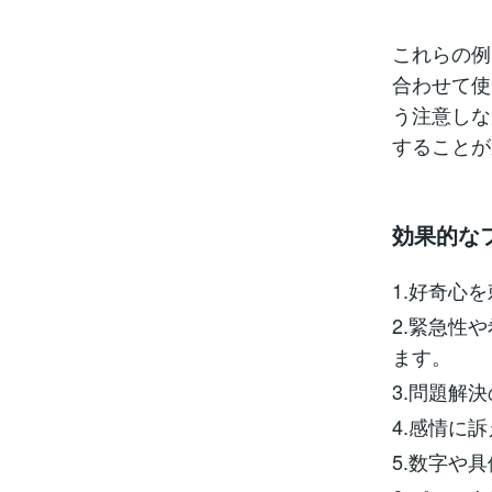
これらの例
合わせて使
う注意しな
することが
効果的な
1.好奇心
2.緊急性
ます。
3.問題解
4.感情に
5.数字や