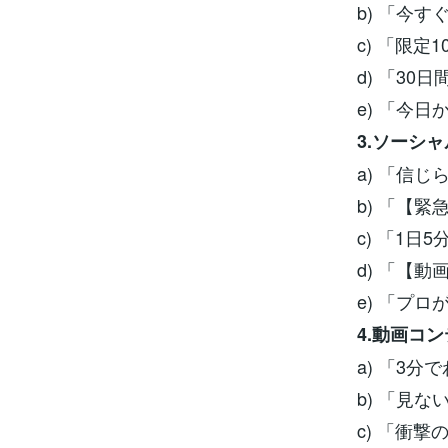
b) 「今
c) 「限
d) 「3
e) 「今
3.ソーシ
a) 「信じ
b) 「【
c) 「1
d) 「【
e) 「プ
4.動画コ
a) 「3
b) 「見
c) 「衝