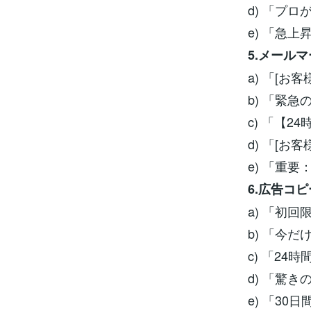
d) 「プ
e) 「急
5.メール
a) 「[
b) 「緊
c) 「【
d) 「[
e) 「重
6.広告コピ
a) 「初
b) 「今
c) 「2
d) 「驚
e) 「3