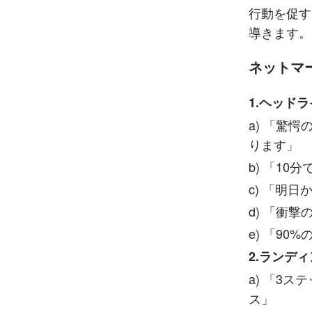
行動を促す
導きます。
ネットマ
1.ヘッド
a) 「驚
ります」
b) 「1
c) 「明
d) 「衝
e) 「9
2.ランデ
a) 「3
ス」