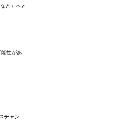
録など）へと
可能性があ
」
ネスチャン