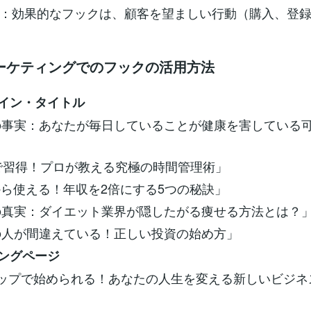
：効果的なフックは、顧客を望ましい行動（購入、登
ーケティングでのフックの活用方法
ライン・タイトル
愕の事実：あなたが毎日していることが健康を害している
0分で習得！プロが教える究極の時間管理術」
日から使える！年収を2倍にする5つの秘訣」
撃の真実：ダイエット業界が隠したがる痩せる方法とは？
0%の人が間違えている！正しい投資の始め方」
ィングページ
ステップで始められる！あなたの人生を変える新しいビジ