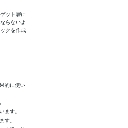
ーゲット層に
にならないよ
フックを作成
効果的に使い
。
使います。
ます。