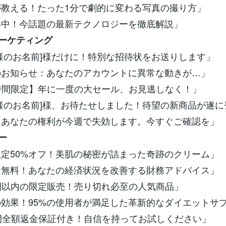
ロが教える！たった1分で劇的に変わる写真の撮り方」
上昇中！今話題の最新テクノロジーを徹底解説」
マーケティング
お客様のお名前]様だけに！特別な招待状をお送りします」
急のお知らせ：あなたのアカウントに異常な動きが…」
24時間限定】年に一度の大セール、お見逃しなく！」
お客様のお名前]様、お待たせしました！待望の新商品が遂
要：あなたの権利が今週で失効します。今すぐご確認を」
ー
回限定50%オフ！美肌の秘密が詰まった奇跡のクリーム」
だけ無料！あなたの経済状況を改善する財務アドバイス」
4時間以内の限定販売！売り切れ必至の人気商品」
きの効果！95%の使用者が満足した革新的なダイエットサ
0日間全額返金保証付き！自信を持ってお試しください」