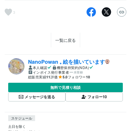
3
一覧に戻る
NanoPowan ₊ 絵を描いています
本人確認
機密保持契約(NDA)
インボイス発行事業者
未登録
総販売実績
11
評価
5.0
フォロワー
10
無料で見積り相談
メッセージを送る
フォロー
10
スケジュール
土日を除く
