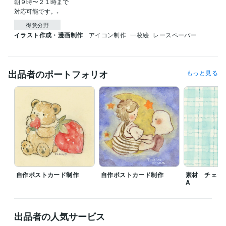
朝９時〜２１時まで

対応可能です。₊ 
得意分野
イラスト作成・漫画制作
アイコン制作
一枚絵
レースペーパー
出品者のポートフォリオ
もっと見る
自作ポストカード制作
自作ポストカード制作
素材 チェック
A
出品者の人気サービス