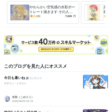
やわらかい空気感の水彩ポー
原画
トレート描きます その人ら
彩イ
しさを大切に、透明水彩や色
グの
5.0
(3)
7,000
円
5.0
鉛筆で丁寧に仕上げます
彩ポ
このブログを見た人にオススメ
今日も暑いね
コンテンツ
デザイン・イラスト
米朗（こめろう）
2026/08/03 04:16
🌸OCイラスト紹介🌸