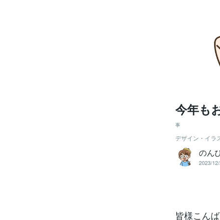
今年も
事
デザイン・イラ
のん
2023/12/
皆様こんば