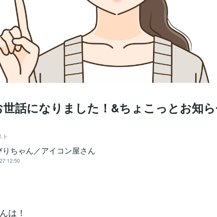
お世話になりました！&ちょこっとお知ら
スト
びりちゃん／アイコン屋さん
27 12:50
んは！