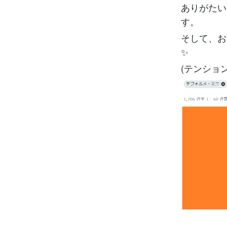
ありがたい
す。
そして、お
✨
(テンショ