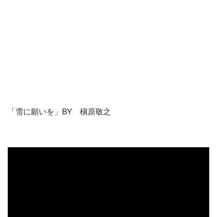
「雪に願いを」BY 槇原敬之