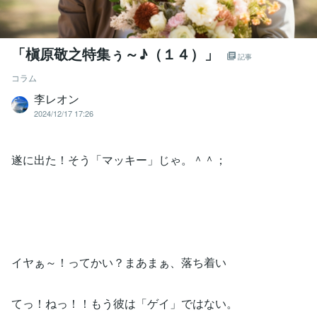
「槇原敬之特集ぅ～♪（１４）」
記事
コラム
李レオン
2024/12/17 17:26
遂に出た！そう「マッキー」じゃ。＾＾；
イヤぁ～！ってかい？まあまぁ、落ち着い
てっ！ねっ！！もう彼は「ゲイ」ではない。