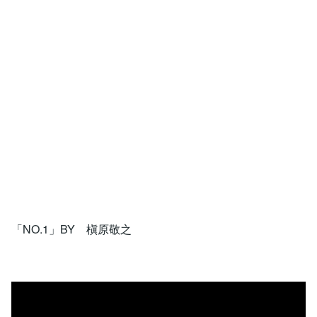
「NO.1」BY 槇原敬之