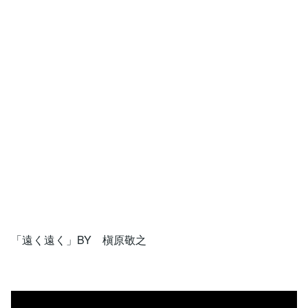
「遠く遠く」BY 槇原敬之