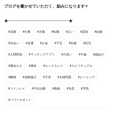
ブログを書かせていただく、励みになります✧
★┈┈┈┈┈┈┈┈┈┈┈┈┈┈┈★
#恋愛
#仕事
#天職
#転職
#占い
#霊視
#結婚
#出会い
#金運
#お金
#子宝
#妊娠
#妊活
#人間関係
#マッチングアプリ
#片思い
#不倫
#縁結び
#運命の人
#運命
#セックスレス
#スピリチュアル
#離婚
#波動修正
#子供
#夫婦問題
#ヒーリング
#ツインレイ
#不妊治療
#復縁
#失恋
#浮気
#パワースポット