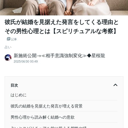
彼氏が結婚を見据えた発言をしてくる理由と
その男性心理とは【スピリチュアルな考察】
記事
占い
新施術公開→≪相手意識強制変化≫◆星桜龍
2025/06/30 00:49
目次
はじめに
彼氏の結婚を見据えた発言が増える背景
男性心理から読み解く結婚への意欲
占いとスピリチュアル的に捉える相性や縁