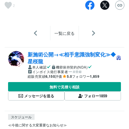
2
一覧に戻る
新施術公開→≪相手意識強制変化≫◆
星桜龍
本人確認
機密保持契約(NDA)
インボイス発行事業者
未登録
総販売実績
6,150
評価
5.0
フォロワー
1,859
無料で見積り相談
メッセージを送る
フォロー
1859
スケジュール
≪今後に関する大変重要なお知らせ≫
