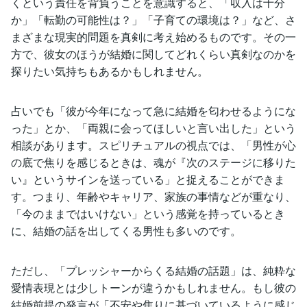
くという責任を背負うことを意識すると、「収入は十分
か」「転勤の可能性は？」「子育ての環境は？」など、さ
まざまな現実的問題を真剣に考え始めるものです。その一
方で、彼女のほうが結婚に関してどれくらい真剣なのかを
探りたい気持ちもあるかもしれません。
占いでも「彼が今年になって急に結婚を匂わせるようにな
った」とか、「両親に会ってほしいと言い出した」という
相談があります。スピリチュアルの視点では、「男性が心
の底で焦りを感じるときは、魂が『次のステージに移りた
い』というサインを送っている」と捉えることができま
す。つまり、年齢やキャリア、家族の事情などが重なり、
「今のままではいけない」という感覚を持っているとき
に、結婚の話を出してくる男性も多いのです。
ただし、「プレッシャーからくる結婚の話題」は、純粋な
愛情表現とは少しトーンが違うかもしれません。もし彼の
結婚前提の発言が「不安や焦りに基づいているように感じ