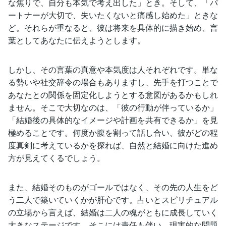
な焦りで、自分も本気で考え出した」とき。そして、「パ
ートナーが大切で、失いたくないと痛感し始めた」ときな
ど。それらが重なると、彼は将来を具体的に描き始め、言
葉としてあなたに伝えようとします。
しかし、その言葉の真意や本気度は人それぞれです。単な
る勢いや社交辞令の場合もありますし、先手を打つことで
あなたとの関係を固定化しようとする意図があるかもしれ
ません。そこで大切なのは、「彼の行動が伴っているか」
「結婚後の具体的なイメージや計画を共有できるか」を見
極めることです。何度か腹を割って話し合い、彼がどの程
度真剣に考えているかを探れば、自然と結婚に向けた進め
方が見えてくるでしょう。
また、結婚そのものがゴールではなく、その先の人生をど
う二人で築いていくかが肝心です。占いとスピリチュアル
の立場から言えば、結婚は二人の魂がともに成長していく
大きなステージです。そこには責任も伴い、現実的な問題