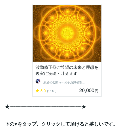
波動修正◎ご希望の未来と理想を
現実に実現・叶えます
新施術公開→≪相手意識強制変化≫◆星桜龍
20,000
5.0
円
(1140)
★┈┈┈┈┈┈┈┈┈┈┈┈┈┈┈★
下の♥をタップ、クリックして頂けると嬉しいです。