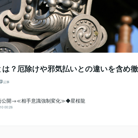
とは？厄除けや邪気払いとの違いを含め徹
記事
術公開→≪相手意識強制変化≫◆星桜龍
10 00:26