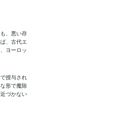
ても、悪い存
えば、古代エ
れ、ヨーロッ
寺で授与され
まな形で魔除
に近づかない