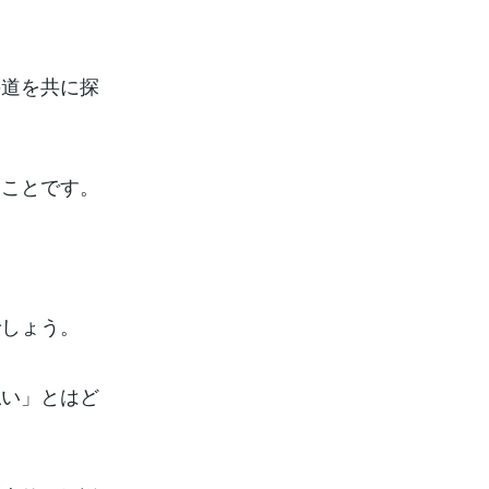
の道を共に探
ることです。
。
でしょう。
払い」とはど