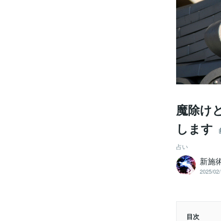
魔除け
します
占い
新施
2025/02/
目次