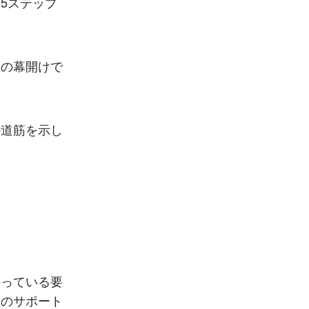
5ステップ
生の幕開けで
の道筋を示し
。
持っている要
らのサポート