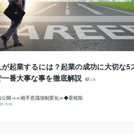
人が起業するには？起業の成功に大切な5
で一番大事な事を徹底解説
記事
術公開→≪相手意識強制変化≫◆星桜龍
26 15:06