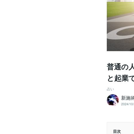
普通の
と起業
占い
新施
2024/10/
目次