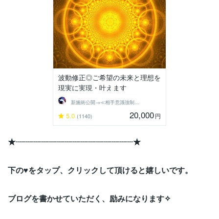
波動修正◎ご希望の未来と理想を
現実に実現・叶えます
新施術公開→≪相手意識強制変化≫◆星桜龍
20,000
5.0
円
(1140)
★┈┈┈┈┈┈┈┈┈┈┈┈┈┈┈★
下の♥をタップ、クリックして頂けると嬉しいです。
ブログを書かせていただく、励みになります✧