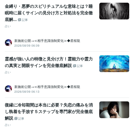
株式会社ココナラ
2026年6月 ~ 現在
金縛り・悪夢のスピリチュアルな意味とは？睡
眠時に届くサインの見分け方と対処法を完全徹
受賞歴
底解...
記事
占い鑑定業が社会に与えるインパクトと経済効果について
運気向上
占い
成就の現実実現 ~波動修正～
よい鑑定・わるい鑑定
波動修正と遠隔
ヒーリング
新施術公開→≪相手意識強制変化≫◆星桜龍
資格・検定
2026/08/09 06:09
認定スピリチュアルカウンセラー
取得年 : 2003年
認定レイキヒーラー
取得年 : 2004年
霊感が強い人の特徴と見分け方！霊能力や霊力
認定レイキティーチャー
取得年 : 2005年
の真実と開眼サインを完全徹底解説
記事
メンタル心理カウンセラー
取得年 : 2007年
占い
認定心理士
取得年 : 2009年
プログラミング言語・フレームワーク
新施術公開→≪相手意識強制変化≫◆星桜龍
Git:1年
2026/08/09 06:13
ビジネス・クリエイティブツール
復縁に冷却期間は本当に必要？失恋の痛みを消
Excel:5年
Word:5年
し執着を手放す５ステップを専門家が完全徹底
解説
記事
得意分野
占い
霊視、スピリチュアル、占い鑑定、波動修正
占い
恋愛 復縁 子宝など
不倫 浮気 結婚
仕事 転職 人間関係