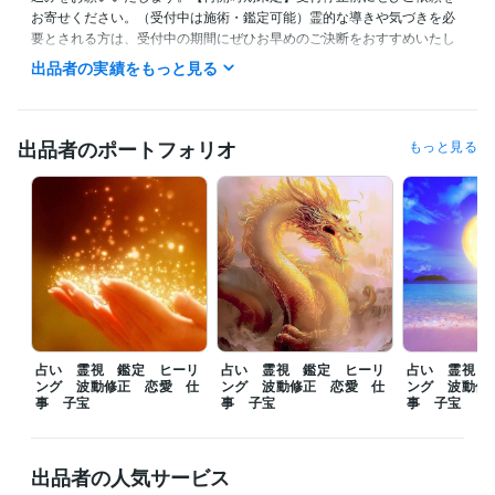
お寄せください。（受付中は施術・鑑定可能）霊的な導きや気づきを必
要とされる方は、受付中の期間にぜひお早めのご決断をおすすめいたし
ます。

出品者の実績をもっと見る
━

朝１１時から１８時まで、ご対応可能になります。

出品者のポートフォリオ
もっと見る
✿ご依頼から２４時間以内《翌日》を目安に鑑定及び施術結果をお伝え
させていただきます。

✿当日中など、お急ぎの方は、【特急便】オプションの追加をお願いし
ます。

第一最優先で鑑定及び施術をさせていただきます。

ぜひご気軽にご依頼、貴重なるご縁をいただけますと幸いです。

━━

占い 霊視 鑑定 ヒーリ
占い 霊視 鑑定 ヒーリ
占い 霊視 
たくさんの評価コメントをいただきありがとうございます。前向きなお
ング 波動修正 恋愛 仕
ング 波動修正 恋愛 仕
ング 波動修
気持ちや決意を記載された方、温かいメッセージを記載して下さった方
事 子宝
事 子宝
事 子宝
が、１日も早く理想の現実実現を迎えられるように定期的にご支援をし
ています。焦らず一歩ずつ前進されて下さい。全力でご助言をさせてい
ただき、末長くサポートさせていただきます。

出品者の人気サービス