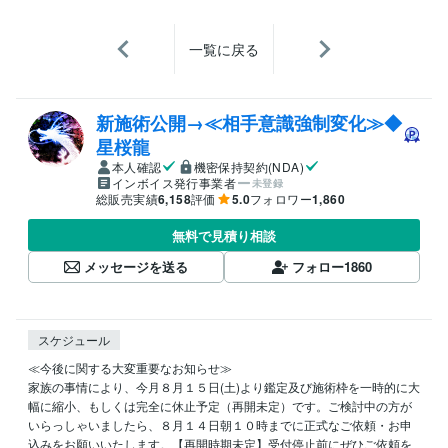
一覧に戻る
新施術公開→≪相手意識強制変化≫◆
星桜龍
本人確認
機密保持契約(NDA)
インボイス発行事業者
未登録
総販売実績
6,158
評価
5.0
フォロワー
1,860
無料で見積り相談
メッセージを送る
フォロー
1860
スケジュール
≪今後に関する大変重要なお知らせ≫

家族の事情により、今月８月１５日(土)より鑑定及び施術枠を一時的に大
幅に縮小、もしくは完全に休止予定（再開未定）です。ご検討中の方が
いらっしゃいましたら、８月１４日朝１０時までに正式なご依頼・お申
込みをお願いいたします。【再開時期未定】受付停止前にぜひご依頼を