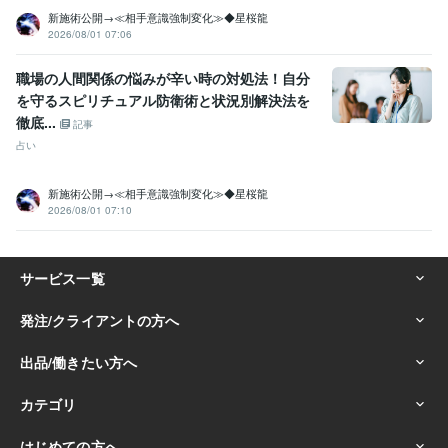
金運 就職 健康
子供 家族 未来展開
片思い 出会い 離婚
新施術公開→≪相手意識強制変化≫◆星桜龍
職場 当たる 異性
子宝 妊娠 妊活
宝くじ 運気
2026/08/01 07:06
運命の人 霊視占い
悩み相談・カウンセリング
霊視、スピリチュアル、占い、波動修正
占い
霊視
スピリチュアル
お祓い
波動修正
祈祷
金運
恋愛
職場の人間関係の悩みが辛い時の対処法！自分
仕事占い
ヒーリング
を守るスピリチュアル防衛術と状況別解決法を
徹底...
語学力
記事
英語
日常会話レベル
占い
新施術公開→≪相手意識強制変化≫◆星桜龍
2026/08/01 07:10