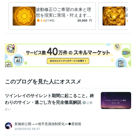
✿コンテンツマーケットやココナラブログを更新しておりますので是非
ご覧になっていただけますと幸いです♪
波動修正◎ご希望の未来と理
完全
想を現実に実現・叶えます
義の
経験職種
【毎月10名様限定】仕事・恋
ライ
5.0
(1140)
20,000
円
5.0
ライフスタイル・その他 / 占い師
経験年数 : 24年
愛・金運・転職・復縁・子
再構
ライフスタイル・その他 / マッサージ師・セラピスト
経験年数 : 21
宝・占い
合神
年
ライフスタイル・その他 / カウンセラー・コーチ
経験年数 : 20年
ライフスタイル・その他 / アドバイザー
経験年数 : 18年
職歴
株式会社ココナラ
2023年4月 ~ 現在
株式会社ココナラ
2023年5月 ~ 現在
株式会社ココナラ
2023年6月 ~ 現在
このブログを見た人にオススメ
株式会社ココナラ
2023年9月 ~ 現在
株式会社ココナラ
2023年12月 ~ 現在
株式会社ココナラ
2024年3月 ~ 現在
ツインレイのサイレント期間に起こること。終
株式会社ココナラ
2024年6月 ~ 現在
わりのサイン・過ごし方を完全徹底解説
記事
株式会社ココナラ
2024年9月 ~ 現在
占い
株式会社ココナラ
2024年11月 ~ 現在
株式会社ココナラ
2025年3月 ~ 現在
株式会社ココナラ
2025年6月 ~ 現在
新施術公開→≪相手意識強制変化≫◆星桜龍
2026/05/22 06:37
株式会社ココナラ
2025年9月 ~ 現在
株式会社ココナラ
2026年2月 ~ 現在