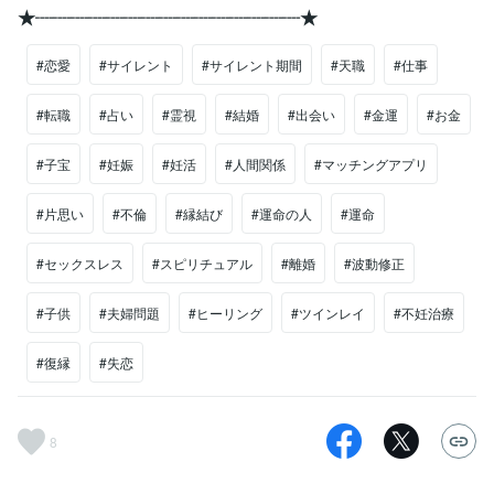
★┈┈┈┈┈┈┈┈┈┈┈┈┈┈┈★
#恋愛
#サイレント
#サイレント期間
#天職
#仕事
#転職
#占い
#霊視
#結婚
#出会い
#金運
#お金
#子宝
#妊娠
#妊活
#人間関係
#マッチングアプリ
#片思い
#不倫
#縁結び
#運命の人
#運命
#セックスレス
#スピリチュアル
#離婚
#波動修正
#子供
#夫婦問題
#ヒーリング
#ツインレイ
#不妊治療
#復縁
#失恋
8