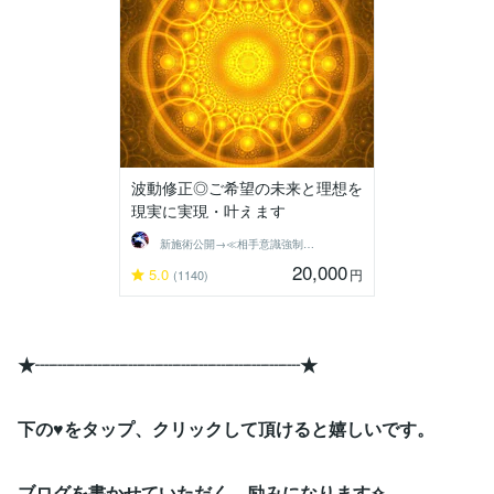
波動修正◎ご希望の未来と理想を
現実に実現・叶えます
新施術公開→≪相手意識強制変化≫◆星桜龍
20,000
5.0
円
(1140)
★┈┈┈┈┈┈┈┈┈┈┈┈┈┈┈★
下の♥をタップ、クリックして頂けると嬉しいです。
ブログを書かせていただく、励みになります✧