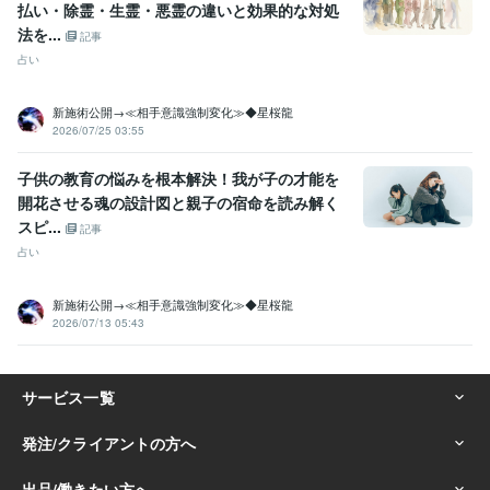
払い・除霊・生霊・悪霊の違いと効果的な対処
占い
霊視、スピリチュアル、占い鑑定、波動修正
法を...
恋愛 復縁 子宝など
不倫 浮気 結婚
仕事 転職 人間関係
記事
金運 就職 健康
子供 家族 未来展開
片思い 出会い 離婚
占い
職場 当たる 異性
子宝 妊娠 妊活
宝くじ 運気
運命の人 霊視占い
悩み相談・カウンセリング
霊視、スピリチュアル、占い、波動修正
新施術公開→≪相手意識強制変化≫◆星桜龍
占い
霊視
スピリチュアル
お祓い
波動修正
祈祷
金運
恋愛
2026/07/25 03:55
仕事占い
ヒーリング
子供の教育の悩みを根本解決！我が子の才能を
語学力
英語
日常会話レベル
開花させる魂の設計図と親子の宿命を読み解く
スピ...
記事
占い
新施術公開→≪相手意識強制変化≫◆星桜龍
2026/07/13 05:43