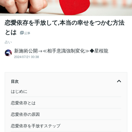
恋愛依存を手放して,本当の幸せをつかむ方法
とは
記事
占い
新施術公開→≪相手意識強制変化≫◆星桜龍
2024/07/21 00:38
目次
はじめに
恋愛依存とは
恋愛依存の原因
恋愛依存を手放すステップ