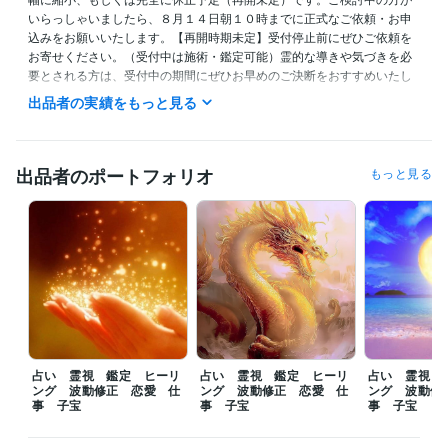
いらっしゃいましたら、８月１４日朝１０時までに正式なご依頼・お申
込みをお願いいたします。【再開時期未定】受付停止前にぜひご依頼を
お寄せください。（受付中は施術・鑑定可能）霊的な導きや気づきを必
要とされる方は、受付中の期間にぜひお早めのご決断をおすすめいたし
ます。

出品者の実績をもっと見る
━

朝１１時から１８時まで、ご対応可能になります。

出品者のポートフォリオ
もっと見る
✿ご依頼から２４時間以内《翌日》を目安に鑑定及び施術結果をお伝え
させていただきます。

✿当日中など、お急ぎの方は、【特急便】オプションの追加をお願いし
ます。

第一最優先で鑑定及び施術をさせていただきます。

ぜひご気軽にご依頼、貴重なるご縁をいただけますと幸いです。

━━

占い 霊視 鑑定 ヒーリ
占い 霊視 鑑定 ヒーリ
占い 霊視 
たくさんの評価コメントをいただきありがとうございます。前向きなお
ング 波動修正 恋愛 仕
ング 波動修正 恋愛 仕
ング 波動修
気持ちや決意を記載された方、温かいメッセージを記載して下さった方
事 子宝
事 子宝
事 子宝
が、１日も早く理想の現実実現を迎えられるように定期的にご支援をし
ています。焦らず一歩ずつ前進されて下さい。全力でご助言をさせてい