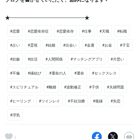
★┈┈┈┈┈┈┈┈┈┈┈┈┈┈┈★
#恋愛
#恋愛依存症
#恋愛依存
#仕事
#天職
#転職
#占い
#霊視
#結婚
#出会い
#金運
#お金
#子宝
#妊娠
#妊活
#人間関係
#マッチングアプリ
#片思い
#不倫
#縁結び
#運命の人
#運命
#セックスレス
#スピリチュアル
#離婚
#波動修正
#子供
#夫婦問題
#ヒーリング
#ツインレイ
#不妊治療
#復縁
#失恋
#浮気
4