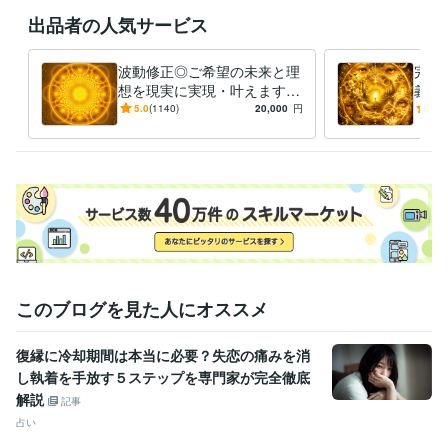
ただき、末長くサポートさせていただきます。

出品者の人気サービス
✿コンテンツマーケットやココナラブログを更新しておりますので是非
ご覧になっていただけますと幸いです♪
波動修正◎ご希望の未来と理
完全
想を現実に実現・叶えます
義の
経験職種
【毎月10名様限定】仕事・恋
ライ
5.0
(1140)
20,000
円
5.0
ライフスタイル・その他 / 占い師
経験年数 : 24年
愛・金運・転職・復縁・子
再構
ライフスタイル・その他 / マッサージ師・セラピスト
経験年数 : 21
宝・占い
合神
年
ライフスタイル・その他 / カウンセラー・コーチ
経験年数 : 20年
ライフスタイル・その他 / アドバイザー
経験年数 : 18年
職歴
株式会社ココナラ
2023年4月 ~ 現在
株式会社ココナラ
2023年5月 ~ 現在
株式会社ココナラ
2023年6月 ~ 現在
このブログを見た人にオススメ
株式会社ココナラ
2023年9月 ~ 現在
株式会社ココナラ
2023年12月 ~ 現在
株式会社ココナラ
2024年3月 ~ 現在
復縁に冷却期間は本当に必要？失恋の痛みを消
株式会社ココナラ
2024年6月 ~ 現在
し執着を手放す５ステップを専門家が完全徹底
株式会社ココナラ
2024年9月 ~ 現在
解説
記事
株式会社ココナラ
2024年11月 ~ 現在
占い
株式会社ココナラ
2025年3月 ~ 現在
株式会社ココナラ
2025年6月 ~ 現在