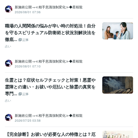
株式会社ココナラ
2025年9月 ~ 現在
新施術公開→≪相手意識強制変化≫◆星桜龍
株式会社ココナラ
2026年2月 ~ 現在
2026/08/01 07:06
株式会社ココナラ
2026年6月 ~ 現在
職場の人間関係の悩みが辛い時の対処法！自分
受賞歴
を守るスピリチュアル防衛術と状況別解決法を
占い鑑定業が社会に与えるインパクトと経済効果について
運気向上
徹底...
記事
成就の現実実現 ~波動修正～
よい鑑定・わるい鑑定
波動修正と遠隔
占い
ヒーリング
資格・検定
新施術公開→≪相手意識強制変化≫◆星桜龍
認定スピリチュアルカウンセラー
取得年 : 2003年
2026/08/01 07:10
認定レイキヒーラー
取得年 : 2004年
認定レイキティーチャー
取得年 : 2005年
生霊とは？症状セルフチェックと対策！悪霊や
メンタル心理カウンセラー
取得年 : 2007年
霊障との違い・お祓いや厄払いと除霊の真実を
認定心理士
取得年 : 2009年
専門...
記事
占い
プログラミング言語・フレームワーク
Git:1年
新施術公開→≪相手意識強制変化≫◆星桜龍
ビジネス・クリエイティブツール
2026/07/25 03:58
Excel:5年
Word:5年
【完全診断】お祓いが必要な人の特徴とは？厄
得意分野