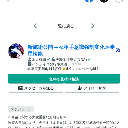
一覧に戻る
新施術公開→≪相手意識強制変化≫◆
星桜龍
本人確認
機密保持契約(NDA)
インボイス発行事業者
未登録
総販売実績
6,147
評価
5.0
フォロワー
1,858
無料で見積り相談
メッセージを送る
フォロー
1858
スケジュール
≪今後に関する大変重要なお知らせ≫

家族の事情により、今月８月１５日(土)より鑑定及び施術枠を一時的に大
幅に縮小、もしくは完全に休止予定（再開未定）です。ご検討中の方が