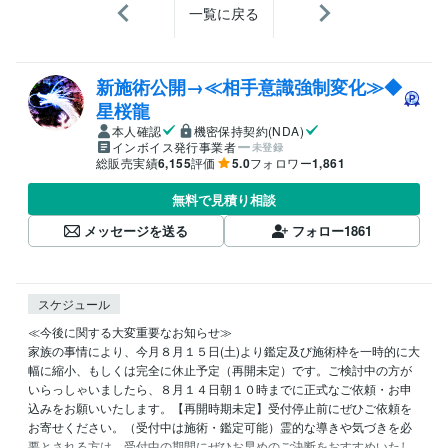
一覧に戻る
新施術公開→≪相手意識強制変化≫◆
星桜龍
本人確認
機密保持契約(NDA)
インボイス発行事業者
未登録
総販売実績
6,155
評価
5.0
フォロワー
1,861
無料で見積り相談
メッセージを送る
フォロー
1861
スケジュール
≪今後に関する大変重要なお知らせ≫

家族の事情により、今月８月１５日(土)より鑑定及び施術枠を一時的に大
幅に縮小、もしくは完全に休止予定（再開未定）です。ご検討中の方が
いらっしゃいましたら、８月１４日朝１０時までに正式なご依頼・お申
込みをお願いいたします。【再開時期未定】受付停止前にぜひご依頼を
お寄せください。（受付中は施術・鑑定可能）霊的な導きや気づきを必
要とされる方は、受付中の期間にぜひお早めのご決断をおすすめいたし