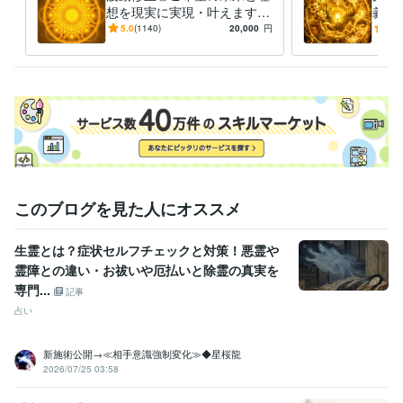
想を現実に実現・叶えます
義の
経験職種
【毎月10名様限定】仕事・恋
ライ
5.0
(1140)
20,000
円
5.0
ライフスタイル・その他 / 占い師
経験年数 : 24年
愛・金運・転職・復縁・子
再構
ライフスタイル・その他 / マッサージ師・セラピスト
経験年数 : 21
宝・占い
合神
年
ライフスタイル・その他 / カウンセラー・コーチ
経験年数 : 20年
ライフスタイル・その他 / アドバイザー
経験年数 : 18年
職歴
株式会社ココナラ
2023年4月 ~ 現在
株式会社ココナラ
2023年5月 ~ 現在
株式会社ココナラ
2023年6月 ~ 現在
このブログを見た人にオススメ
株式会社ココナラ
2023年9月 ~ 現在
株式会社ココナラ
2023年12月 ~ 現在
株式会社ココナラ
2024年3月 ~ 現在
生霊とは？症状セルフチェックと対策！悪霊や
株式会社ココナラ
2024年6月 ~ 現在
霊障との違い・お祓いや厄払いと除霊の真実を
株式会社ココナラ
2024年9月 ~ 現在
専門...
記事
株式会社ココナラ
2024年11月 ~ 現在
占い
株式会社ココナラ
2025年3月 ~ 現在
株式会社ココナラ
2025年6月 ~ 現在
株式会社ココナラ
2025年9月 ~ 現在
新施術公開→≪相手意識強制変化≫◆星桜龍
株式会社ココナラ
2026年2月 ~ 現在
2026/07/25 03:58
株式会社ココナラ
2026年6月 ~ 現在