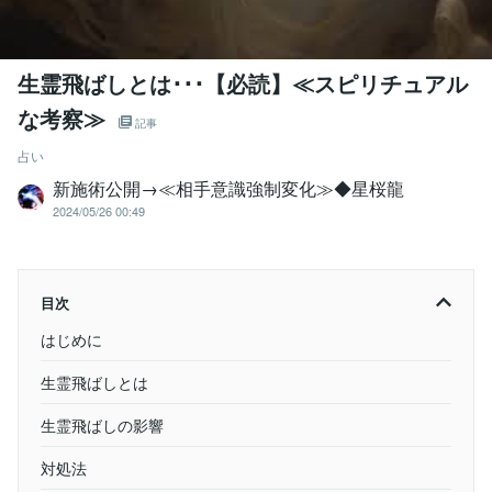
生霊飛ばしとは･･･【必読】≪スピリチュアル
な考察≫
記事
占い
新施術公開→≪相手意識強制変化≫◆星桜龍
2024/05/26 00:49
目次
はじめに
生霊飛ばしとは
生霊飛ばしの影響
対処法