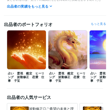
ます。

出品者の実績をもっと見る
━

朝１１時から１８時まで、ご対応可能になります。

出品者のポートフォリオ
もっと見る
✿ご依頼から２４時間以内《翌日》を目安に鑑定及び施術結果をお伝え
させていただきます。

✿当日中など、お急ぎの方は、【特急便】オプションの追加をお願いし
ます。

第一最優先で鑑定及び施術をさせていただきます。

ぜひご気軽にご依頼、貴重なるご縁をいただけますと幸いです。

━━

占い 霊視 鑑定 ヒーリ
占い 霊視 鑑定 ヒーリ
占い 霊視 
たくさんの評価コメントをいただきありがとうございます。前向きなお
ング 波動修正 恋愛 仕
ング 波動修正 恋愛 仕
ング 波動修
気持ちや決意を記載された方、温かいメッセージを記載して下さった方
事 子宝
事 子宝
事 子宝
が、１日も早く理想の現実実現を迎えられるように定期的にご支援をし
ています。焦らず一歩ずつ前進されて下さい。全力でご助言をさせてい
ただき、末長くサポートさせていただきます。

出品者の人気サービス
✿コンテンツマーケットやココナラブログを更新しておりますので是非
ご覧になっていただけますと幸いです♪
波動修正◎ご希望の未来と理
完全