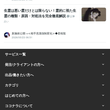
運命の人 霊視占い
悩み相談・カウンセリング
霊視、スピリチュアル、占い、波動修正
占い
霊視
スピリチュアル
お祓い
波動修正
祈祷
金運
恋愛
生霊は悪い霊だけとは限らない！霊的に視た生
仕事占い
ヒーリング
霊の種類・原因・対処法を完全徹底解説
記事
語学力
占い
英語
日常会話レベル
新施術公開→≪相手意識強制変化≫◆星桜龍
2026/05/23 06:51