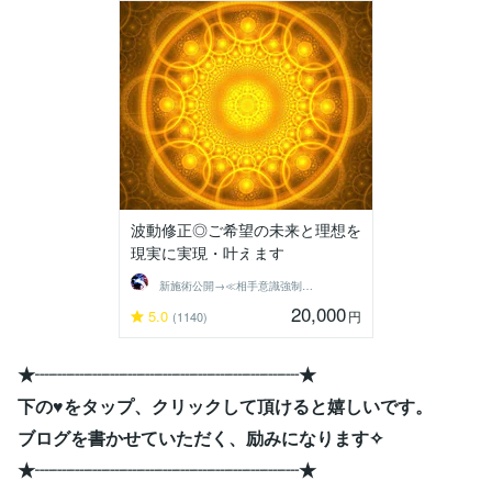
波動修正◎ご希望の未来と理想を
現実に実現・叶えます
新施術公開→≪相手意識強制変化≫◆星桜龍
20,000
5.0
円
(1140)
★┈┈┈┈┈┈┈┈┈┈┈┈┈┈┈★
下の♥をタップ、クリックして頂けると嬉しいです。
ブログを書かせていただく、励みになります✧
★┈┈┈┈┈┈┈┈┈┈┈┈┈┈┈★