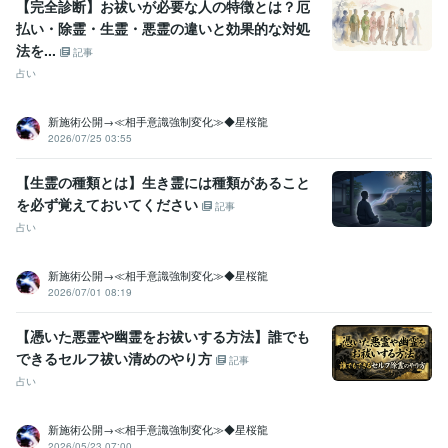
【完全診断】お祓いが必要な人の特徴とは？厄
受賞歴
払い・除霊・生霊・悪霊の違いと効果的な対処
占い鑑定業が社会に与えるインパクトと経済効果について
運気向上
法を...
記事
成就の現実実現 ~波動修正～
よい鑑定・わるい鑑定
波動修正と遠隔
占い
ヒーリング
資格・検定
新施術公開→≪相手意識強制変化≫◆星桜龍
認定スピリチュアルカウンセラー
取得年 : 2003年
2026/07/25 03:55
認定レイキヒーラー
取得年 : 2004年
認定レイキティーチャー
取得年 : 2005年
【生霊の種類とは】生き霊には種類があること
メンタル心理カウンセラー
取得年 : 2007年
を必ず覚えておいてください
記事
認定心理士
取得年 : 2009年
占い
プログラミング言語・フレームワーク
Git:1年
新施術公開→≪相手意識強制変化≫◆星桜龍
2026/07/01 08:19
ビジネス・クリエイティブツール
Excel:5年
Word:5年
【憑いた悪霊や幽霊をお祓いする方法】誰でも
できるセルフ祓い清めのやり方
記事
得意分野
占い
霊視、スピリチュアル、占い鑑定、波動修正
占い
恋愛 復縁 子宝など
不倫 浮気 結婚
仕事 転職 人間関係
金運 就職 健康
子供 家族 未来展開
片思い 出会い 離婚
新施術公開→≪相手意識強制変化≫◆星桜龍
職場 当たる 異性
子宝 妊娠 妊活
宝くじ 運気
2026/05/23 07:00