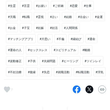
#生霊
#言霊
#お祓い
#ご祈祷
#恋愛
#仕事
#天職
#転職
#霊視
#占い
#結婚
#出会い
#金運
#お金
#子宝
#妊娠
#妊活
#人間関係
#マッチングアプリ
#片思い
#不倫
#縁結び
#運命
#運命の人
#セックスレス
#スピリチュアル
#離婚
#波動修正
#子供
#夫婦問題
#ヒーリング
#ツインレイ
#不妊治療
#復縁
#失恋
#就職活動
#転職活動
#浮気
7