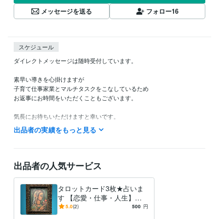
メッセージを送る
フォロー
16
スケジュール
ダイレクトメッセージは随時受付しています。

素早い導きを心掛けますが

子育て仕事家業とマルチタスクをこなしているため

お返事にお時間をいただくこともございます。

気長にお待ちいただけますと幸いです。

ご縁に感謝。

出品者の実績をもっと見る
どうぞ宜しくお願いいたします。
出品者の人気サービス
タロットカード3枚★占いま
す 【恋愛・仕事・人生】過
去・現在・未来の流れをリー
5.0
(2)
500
円
ディング