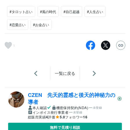
#タロット占い
#風の時代
#自己超越
#人生占い
#恋愛占い
#お金占い
1
一覧に戻る
CZEN 先天的霊感と後天的神秘力の
導者
本人確認
機密保持契約(NDA)
未登録
インボイス発行事業者
未登録
総販売実績
4
評価
5.0
フォロワー
16
無料で見積り相談