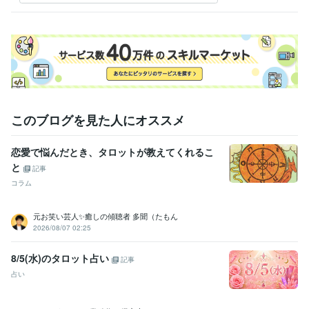
このブログを見た人にオススメ
恋愛で悩んだとき、タロットが教えてくれるこ
と
記事
コラム
元お笑い芸人✨癒しの傾聴者 多聞（たもん
2026/08/07 02:25
8/5(水)のタロット占い
記事
占い