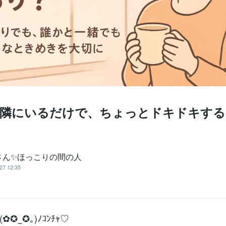
２✨隣にいるだけで、ちょっとドキドキす
さん✨ほっこりの間の人
27 12:35
✪‿✪｡)ﾉｺﾝﾁｬ♡