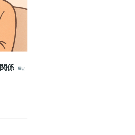
る関係
記