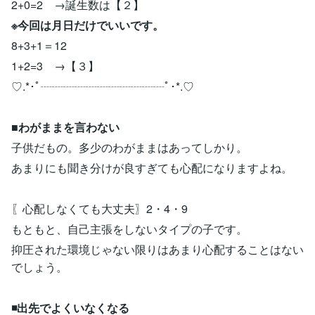
2+0=2 →誕生数は【２】
※今回は月日だけでいいです。
8+3+1＝12
1+2=3 →【３】
♡.*･ﾟ┈┈┈┈┈┈┈┈┈┈┈ﾟ･*.♡
■わがままを言わない
子供だもの。多少のわがままはあってしかり。
あまりにも聞き分けが良すぎても心配になりますよね。
〖心配しなくても大丈夫〗2・4・9
もともと、自己主張をしないタイプの子です。
抑圧された環境じゃない限りはあまり心配することはない
でしょう。
◾️出先でよくいなくなる