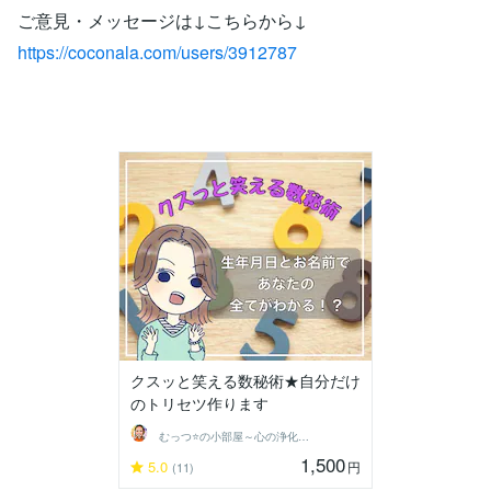
ご意見・メッセージは↓こちらから↓
https://coconala.com/users/3912787
クスッと笑える数秘術★自分だけ
のトリセツ作ります
むっつ⭐の小部屋～心の浄化ができる場所〜
1,500
5.0
円
(11)