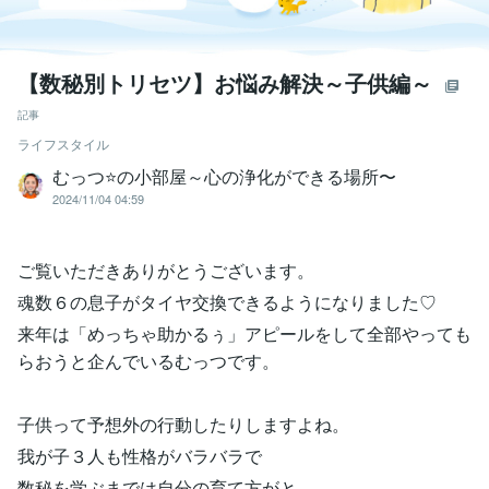
【数秘別トリセツ】お悩み解決～子供編～
記事
ライフスタイル
むっつ⭐の小部屋～心の浄化ができる場所〜
2024/11/04 04:59
ご覧いただきありがとうございます。
魂数６の息子がタイヤ交換できるようになりました♡
来年は「めっちゃ助かるぅ」アピールをして全部やっても
らおうと企んでいるむっつです。
子供って予想外の行動したりしますよね。
我が子３人も性格がバラバラで
数秘を学ぶまでは自分の育て方がと