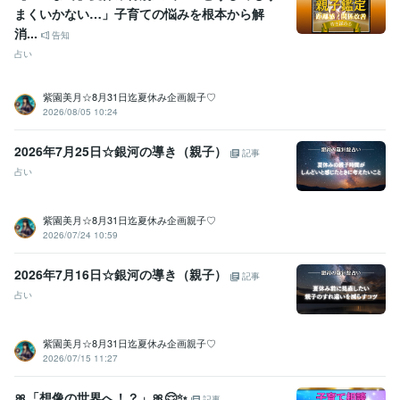
まくいかない…」子育ての悩みを根本から解
受賞歴
ココナラ★レギュラーランク
ココナラ★ゴールドランク
ココナラ★
消...
告知
プラチナランク
ココナラ★ゴールドランク
占い
資格・検定
紫園美月☆8月31日迄夏休み企画親子♡
パワーストーンセラピスト
取得年 : 2016年
2026/08/05 10:24
カラーセラピスト
取得年 : 2017年
普通自動車第一種運転免許
取得年 : 1996年
2026年7月25日☆銀河の導き（親子）
記事
得意分野
占い
悩み相談・カウンセリング
カラーセラピー
雑談／話し相手／愚痴聞
き
パワーストーンのご提案
電話相談サービス
お悩み相談
話し相手
紫園美月☆8月31日迄夏休み企画親子♡
占い
数秘術鑑定
オラクルカード
2026/07/24 10:59
数秘術鑑定
オラクルカード
2026年7月16日☆銀河の導き（親子）
記事
学歴
占い
富山県立雄峰高等学校大沢野分校
1994年3月 ~ 1998年2月
紫園美月☆8月31日迄夏休み企画親子♡
2026/07/15 11:27
🎀「想像の世界へ！？」🎀😌✨️
記事