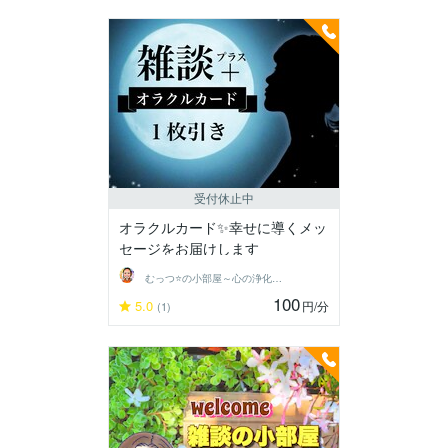
受付休止中
オラクルカード✨幸せに導くメッ
セージをお届けします
むっつ⭐の小部屋～心の浄化ができる場所〜
100
5.0
円
/分
(1)