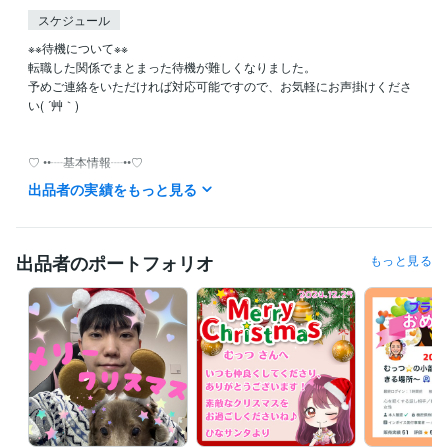
スケジュール
※※待機について※※

転職した関係でまとまった待機が難しくなりました。

予めご連絡をいただければ対応可能ですので、お気軽にお声掛けくださ
い( ´艸｀)

♡ ••┈基本情報┈••♡

✅21:00〜23:00は対応できるように心掛けていますが、母業務の関係で
出品者の実績をもっと見る
難しいこともあります。

✅本業が休みの日は日中も対応できることがあるので、ご希望があれば
お問い合わせください。

✅仕事中はすぐにお返事できないことも多いです。

出品者のポートフォリオ
もっと見る
✅『今すぐ電話する』になっているときはお気軽にご利用下さい。

✅日時予約も大歓迎です！

メッセージ、お問い合わせをいただけると、非常に喜びます( ´艸｀)

┈┈┈┈┈┈┈ ❁ ❁ ❁ ┈┈┈┈┈┈

私の『好き』は、

パワーストーン

CITTA手帳

コストコ
