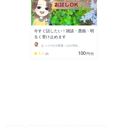
今すぐ話したい！雑談・愚痴・明
るく受け止めます
むっつ⭐の小部屋～心の浄化ができる場所〜
100
5.0
円
/分
(8)