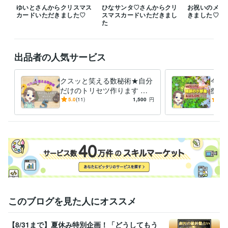
ゆいとさんからクリスマス
ひなサンタ♡さんからクリ
お祝いのメッ
ドライブ

カードいただきました♡
スマスカードいただきまし
きました♡
スターバックス

た
釣り

旅行

温泉

出品者の人気サービス
ロウリュ

名探偵コナンetc.

クスッと笑える数秘術★自分
今す
これらの話題になると、私のテンションが上がる恐れがあるのでご注意
だけのトリセツ作ります 先
痴・
ください(笑)

着10名ワンコイン★生きづら
のま
5.0
(11)
1,500
円
5.0
いを自分らしくに変える★
しく
♡ ••┈┈┈•• ♡

出勤日は8:00～19:00まで拘束されています。

メッセージのお返事が遅くなることが多いので、ご理解いただければ幸
経験職種
カスタマーサポート・カスタマーサクセス / カスタマーサポート・ヘ
ルプデスク
経験年数 : 5年
ライフスタイル・その他 / マッサージ師・セラピスト
経験年数 : 7年
このブログを見た人にオススメ
職歴
CHEEP*PIXY
2017年2月 ~ 現在
【8/31まで】夏休み特別企画！「どうしてもう