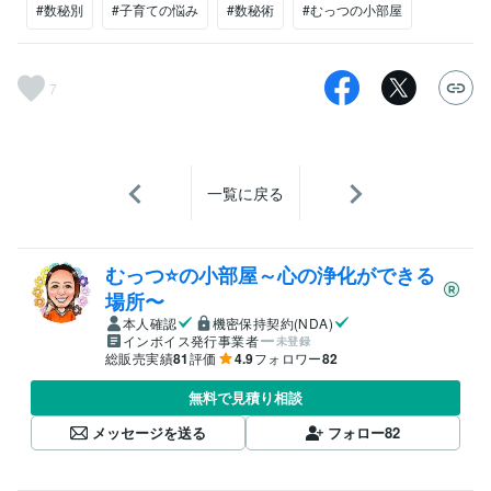
#数秘別
#子育ての悩み
#数秘術
#むっつの小部屋
7
一覧に戻る
むっつ⭐の小部屋～心の浄化ができる
場所〜
本人確認
機密保持契約(NDA)
インボイス発行事業者
未登録
総販売実績
81
評価
4.9
フォロワー
82
無料で見積り相談
メッセージを送る
フォロー
82