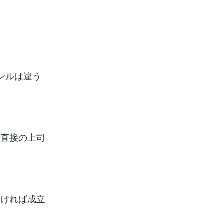
ンルは違う
、直接の上司
なければ成立