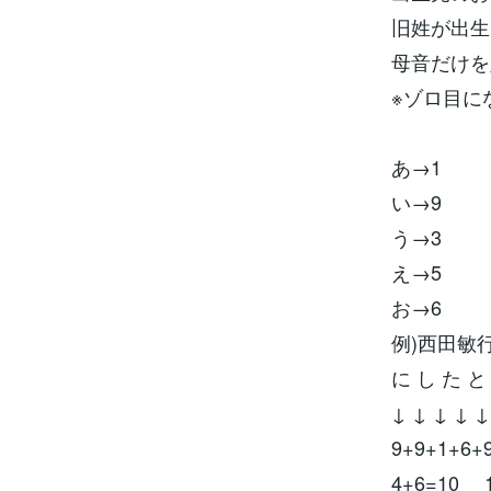
旧姓が出生
母音だけを
※ゾロ目に
あ→1
い→9
う→3
え→5
お→6
例)西田敏
に し た と
↓ ↓ ↓ ↓ ↓
9+9+1+6+
4+6=10 