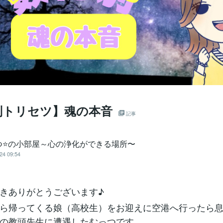
別トリセツ】魂の本音
記事
つ⭐の小部屋～心の浄化ができる場所〜
24 09:54
きありがとうございます♪
ら帰ってくる娘（高校生）をお迎えに空港へ行ったら
の教頭先生に遭遇したむっつです。