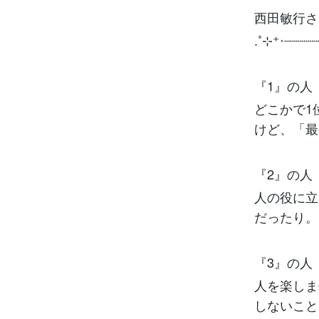
西田敏行さ
.˚⊹⁺‧┈┈┈┈
『1』の人
どこかで1
けど、「最
『2』の人
人の役に立
だったり。
『3』の人
人を楽しま
しないこと