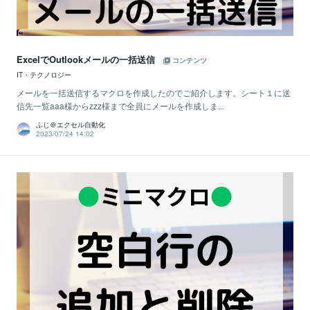
ExcelでOutlookメールの一括送信
コンテンツ
IT・テクノロジー
メールを一括送信するマクロを作成したのでご紹介します。シート１に送
信先一覧aaa様からzzz様まで全員にメールを作成しま...
ふじ＠エクセル自動化
2023/07/24 14:02