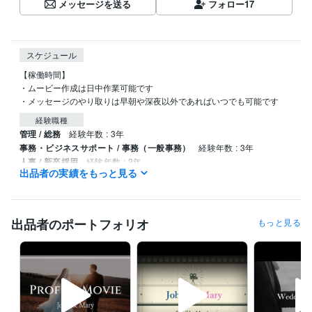
メッセージを送る
フォロー
17
スケジュール
【稼働時間】

・ムービー作成は日中作業可能です

・メッセージのやり取りは早朝や深夜以外であればいつでも可能です
経験職種
管理 / 総務
経験年数 : 3年
事務・ビジネスサポート / 事務（一般事務）
経験年数 : 3年
人事 / 新卒採用
経験年数 : 2年
出品者の実績をもっと見る
人事 / 中途採用
経験年数 : 2年
ライフスタイル・その他 / その他
経験年数 : 3年
得意分野
出品者のポートフォリオ
もっと見る
動画編集・映像制作
結婚式オープニングムービー作成
結婚式
結婚式ムービー
ウェディング
ウェディングムービー
オープニングムービー
結婚関連