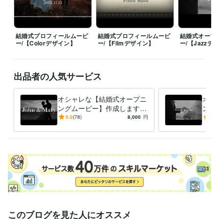
結婚式プロフィールムービ
結婚式プロフィールムービ
結婚式オープ
ー/【Colorデザイン】
ー/【Filmデザイン】
ー/【Jazzデ
出品者の人気サービス
オシャレな【結婚式オープニ
オシ
ングムービー】作成します
ング
＜飽きさせない！＞テンポ良
＜一
5.0
(78)
8,000
円
4.9
いムービーに☆
ぽい
このブログを見た人にオススメ