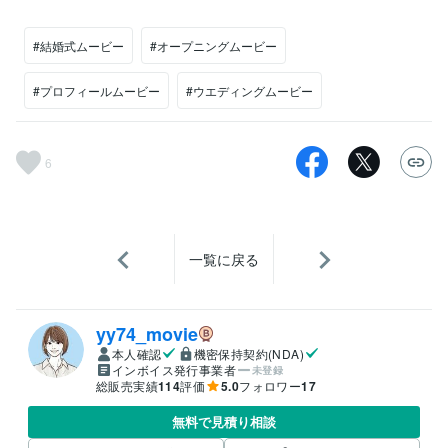
#結婚式ムービー
#オープニングムービー
#プロフィールムービー
#ウエディングムービー
6
一覧に戻る
yy74_movie
本人確認
機密保持契約(NDA)
インボイス発行事業者
未登録
総販売実績
114
評価
5.0
フォロワー
17
無料で見積り相談