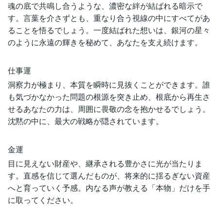
魂の底で共鳴し合うような、濃密な絆が結ばれる暗示で
す。言葉を介さずとも、重なり合う視線の中にすべてがあ
ることを悟るでしょう。一度結ばれた想いは、銀河の星々
のように永遠の輝きを秘めて、あなたを支え続けます。
仕事運
洞察力が極まり、本質を瞬時に見抜くことができます。誰
も気づかなかった問題の根源を突き止め、根底から再生さ
せるあなたの力は、周囲に畏敬の念を抱かせるでしょう。
沈黙の中に、最大の戦略が隠されています。
金運
目に見えない財産や、継承される豊かさに光が当たりま
す。直感を信じて選んだものが、将来的に揺るぎない資産
へと育っていく予感。内なる声が教える「本物」だけを手
に取ってください。