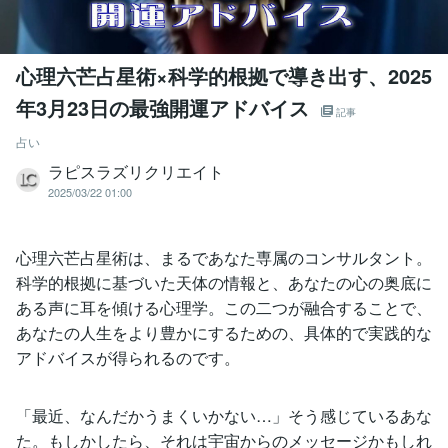
心理六芒占星術×科学的根拠で導き出す、2025
年3月23日の最強開運アドバイス
記事
占い
ラピスラズリクリエイト
2025/03/22 01:00
心理六芒占星術は、まるであなた専属のコンサルタント。
科学的根拠に基づいた天体の情報と、あなたの心の奥底に
ある声に耳を傾ける心理学。この二つが融合することで、
あなたの人生をより豊かにするための、具体的で実践的な
アドバイスが得られるのです。
「最近、なんだかうまくいかない…」そう感じているあな
た。もしかしたら、それは宇宙からのメッセージかもしれ