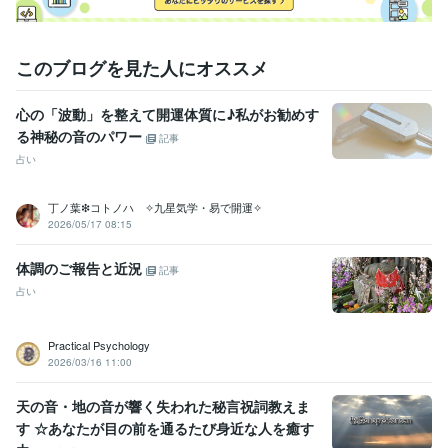
このブログを見た人にオススメ
心の「波動」を整えて開運体質に♪私がお勧めす
る神秘の音のパワー
記事
占い
丁ノ葉❇コトノハ ✧九星気学・易で開運✧
2026/05/17 08:15
体調のご報告と近況
記事
占い
Practical Psychology
2026/03/16 11:00
天の音・地の音が響く失われた秘言祝詞教えま
す ☆あなたが目の前を通るたび身近な人を癒す