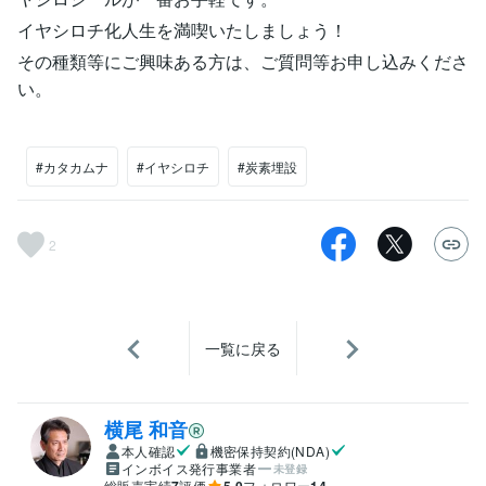
イヤシロチ化人生を満喫いたしましょう！
その種類等にご興味ある方は、ご質問等お申し込みくださ
い。
#カタカムナ
#イヤシロチ
#炭素埋設
2
一覧に戻る
横尾 和音
本人確認
機密保持契約(NDA)
インボイス発行事業者
未登録
総販売実績
7
評価
5.0
フォロワー
14