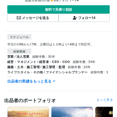
無料で見積り相談
メッセージを送る
フォロー
14
スケジュール
平日の10時から17時、土曜日は１０時より14時まで対応可。
経験職種
営業 / 法人営業
経験年数 : 30年
経営・マネジメント / 経営者・CEO・COO
経験年数 : 39年
建築・土木・施工管理 / 施工管理・監理
経験年数 : 30年
ライフスタイル・その他 / ファイナンシャルプランナー
経験年数 : 3
0年
出品者の実績をもっと見る
職歴
株式会社エレクトロンコミュニティ
1995年4月 ~ 現在
出品者のポートフォリオ
もっと見る
受賞歴
中小企業創造活動促進法（快適環境を促進する素材及び適合法）
カ
タカムナ講座、イヤシロチ化講座