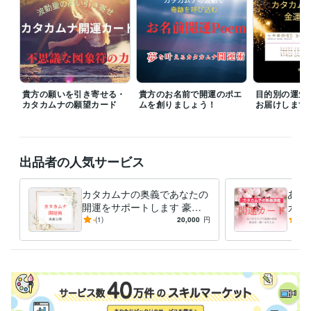
資格・検定
ファイナンシャルプランナー
取得年 : 1997年
防災士
取得年 : 2018年
相続士
取得年 : 2018年
得意分野
住まい・美容・生活相談
開運のコンサルタント、開運グッズの販売
貴方の願いを引き寄せる・
貴方のお名前で開運のポエ
目的別の運気
カタカムナの願望カード
ムを創りましょう！
お届けします
住まい・美容・生活相談
環境のイヤシロチ化
学歴
九州産業大学
1975年3月 ~ 1980年2月
出品者の人気サービス
語学力
英語
日常会話レベル
カタカムナの奥義であなたの
あな
開運をサポートします 豪華
カー
なプレゼントと解説で、開運
たを
-
(1)
20,000
円
5.0
のメカニズムが身につきます
的に
さい