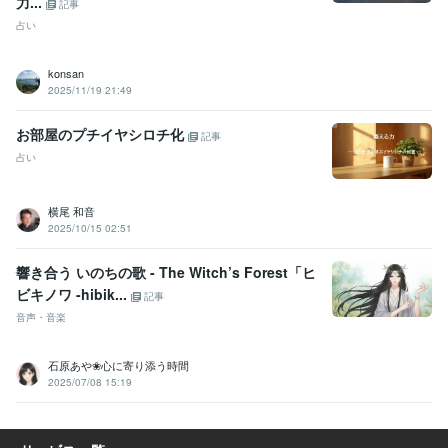
力...
記事
占い
konsan
2025/11/19 21:49
お部屋のプチイヤシロチ化
記事
占い
横尾 和音
2025/10/15 02:51
響き合う いのちの歌 - The Witch’s Forest「ヒ
ビキノワ -hibik...
記事
音声・音楽
石原あや❀心に寄り添う時間
2025/07/08 15:19