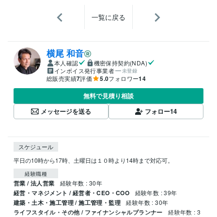
一覧に戻る
横尾 和音
本人確認
機密保持契約(NDA)
インボイス発行事業者
未登録
総販売実績
7
評価
5.0
フォロワー
14
無料で見積り相談
メッセージを送る
フォロー
14
スケジュール
平日の10時から17時、土曜日は１０時より14時まで対応可。
経験職種
営業 / 法人営業
経験年数 : 30年
経営・マネジメント / 経営者・CEO・COO
経験年数 : 39年
建築・土木・施工管理 / 施工管理・監理
経験年数 : 30年
ライフスタイル・その他 / ファイナンシャルプランナー
経験年数 : 3