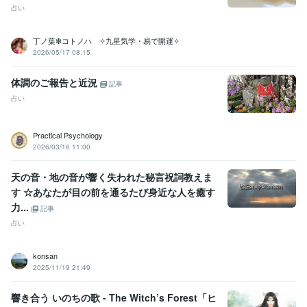
占い
丁ノ葉❇コトノハ ✧九星気学・易で開運✧
2026/05/17 08:15
体調のご報告と近況
記事
占い
Practical Psychology
2026/03/16 11:00
天の音・地の音が響く失われた秘言祝詞教えま
す ☆あなたが目の前を通るたび身近な人を癒す
力...
記事
占い
konsan
2025/11/19 21:49
響き合う いのちの歌 - The Witch’s Forest「ヒ