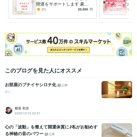
開運をサポートします 豪華
カー
なプレゼントと解説で、開運
たを
-
(1)
20,000
円
5.0
のメカニズムが身につきます
的に
さい
このブログを見た人にオススメ
お部屋のプチイヤシロチ化
記事
占い
横尾 和音
2025/10/15 02:51
心の「波動」を整えて開運体質に♪私がお勧めす
る神秘の音のパワー
記事