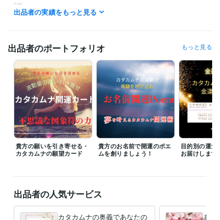
0年
出品者の実績をもっと見る
職歴
株式会社エレクトロンコミュニティ
1995年4月 ~ 現在
出品者のポートフォリオ
もっと見る
受賞歴
中小企業創造活動促進法（快適環境を促進する素材及び適合法）
カ
タカムナ講座、イヤシロチ化講座
資格・検定
ファイナンシャルプランナー
取得年 : 1997年
防災士
取得年 : 2018年
相続士
取得年 : 2018年
得意分野
住まい・美容・生活相談
開運のコンサルタント、開運グッズの販売
貴方の願いを引き寄せる・
貴方のお名前で開運のポエ
目的別の運気
カタカムナの願望カード
ムを創りましょう！
お届けします
住まい・美容・生活相談
環境のイヤシロチ化
学歴
九州産業大学
1975年3月 ~ 1980年2月
出品者の人気サービス
語学力
英語
日常会話レベル
カタカムナの奥義であなたの
あな