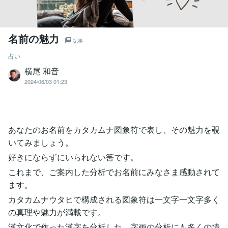
名前の魅力
記事
占い
横尾 和音
2024/06/03 01:23
あなたのお名前をカタカムナ図象符で表し、その魅力を覗
いてみましょう。
好きにならずにいられない筈です。
これまで、ご案内した分析でお名前にみなさま感動されて
ます。
カタカムナウタヒで構成される図象符は一文字一文字多く
の真理や魅力が満載です。
漢文化で作った漢字を分析した、字画の分析にも多くの情