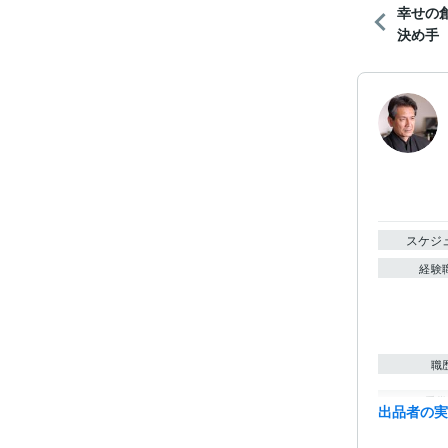
幸せの
決め手
スケジ
経験
職
受賞
出品者の