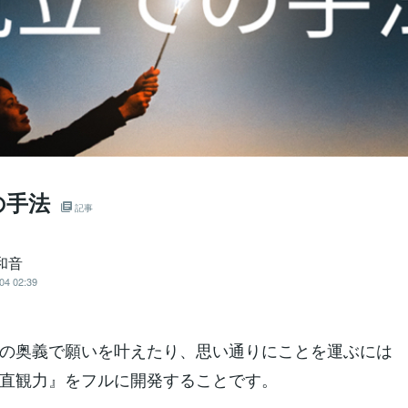
の手法
記事
和音
04 02:39
の奥義で願いを叶えたり、思い通りにことを運ぶには
直観力』をフルに開発することです。