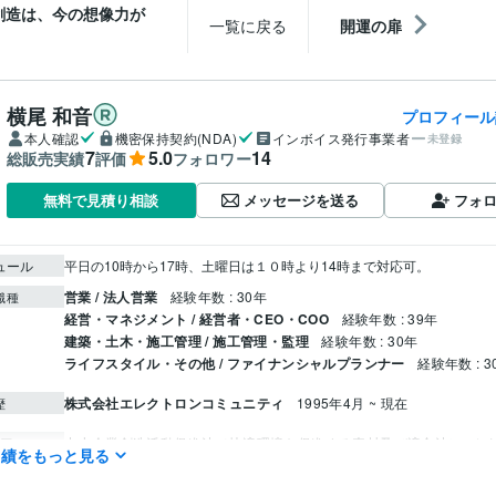
創造は、今の想像力が
一覧に戻る
開運の扉
横尾 和音
プロフィール
本人確認
機密保持契約(NDA)
インボイス発行事業者
未登録
7
5.0
14
総販売実績
評価
フォロワー
メッセージを送る
フォ
無料で見積り相談
ュール
平日の10時から17時、土曜日は１０時より14時まで対応可。
営業 / 法人営業
経験年数 : 30年
職種
経営・マネジメント / 経営者・CEO・COO
経験年数 : 39年
建築・土木・施工管理 / 施工管理・監理
経験年数 : 30年
ライフスタイル・その他 / ファイナンシャルプランナー
経験年数 : 3
株式会社エレクトロンコミュニティ
1995年4月 ~ 現在
歴
中小企業創造活動促進法（快適環境を促進する素材及び適合法）
カ
歴
実績をもっと見る
座、イヤシロチ化講座