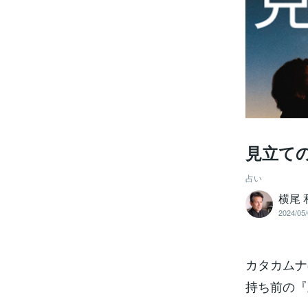
見立て
占い
横尾 
2024/05/
カタカムナ
持ち前の『