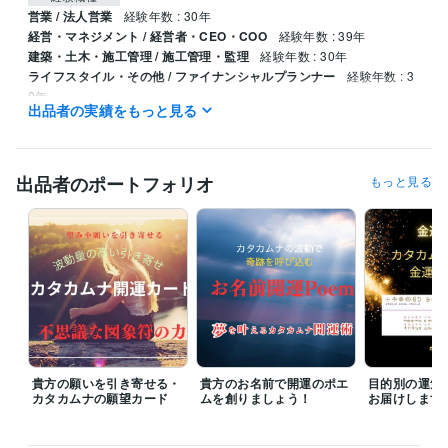
営業 / 法人営業
経験年数 : 30年
経営・マネジメント / 経営者・CEO・COO
経験年数 : 39年
建築・土木・施工管理 / 施工管理・監理
経験年数 : 30年
ライフスタイル・その他 / ファイナンシャルプランナー
経験年数 : 3
0年
出品者の実績をもっと見る
職歴
株式会社エレクトロンコミュニティ
1995年4月 ~ 現在
出品者のポートフォリオ
もっと見る
受賞歴
中小企業創造活動促進法（快適環境を促進する素材及び適合法）
カ
タカムナ講座、イヤシロチ化講座
資格・検定
ファイナンシャルプランナー
取得年 : 1997年
防災士
取得年 : 2018年
相続士
取得年 : 2018年
得意分野
住まい・美容・生活相談
開運のコンサルタント、開運グッズの販売
貴方の願いを引き寄せる・
貴方のお名前で開運のポエ
目的別の運気
カタカムナの願望カード
ムを創りましょう！
お届けします
住まい・美容・生活相談
環境のイヤシロチ化
学歴