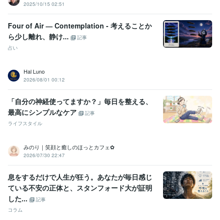
2025/10/15 02:51
Four of Air ― Contemplation - 考えることか
ら少し離れ、静け...
記事
占い
Hal Luno
2026/08/01 00:12
「自分の神経使ってますか？」毎日を整える、
最高にシンプルなケア
記事
ライフスタイル
みのり｜笑顔と癒しのほっとカフェ✿
2026/07/30 22:47
息をするだけで人生が狂う。あなたが毎日感じ
ている不安の正体と、スタンフォード大が証明
した...
記事
コラム