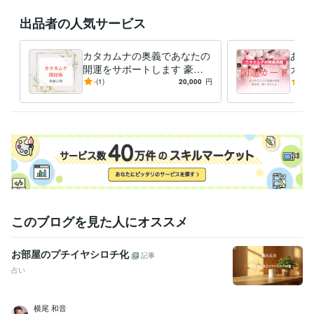
九州産業大学
1975年3月 ~ 1980年2月
出品者の人気サービス
語学力
英語
日常会話レベル
カタカムナの奥義であなたの
あな
開運をサポートします 豪華
カー
なプレゼントと解説で、開運
たを
-
(1)
20,000
円
5.0
のメカニズムが身につきます
的に
さい
このブログを見た人にオススメ
お部屋のプチイヤシロチ化
記事
占い
横尾 和音