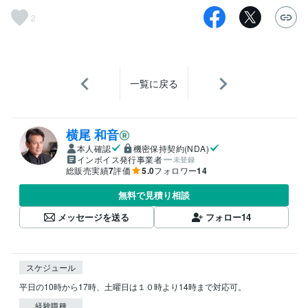
2
一覧に戻る
横尾 和音
本人確認
機密保持契約(NDA)
インボイス発行事業者
未登録
総販売実績
7
評価
5.0
フォロワー
14
無料で見積り相談
メッセージを送る
フォロー
14
スケジュール
平日の10時から17時、土曜日は１０時より14時まで対応可。
経験職種