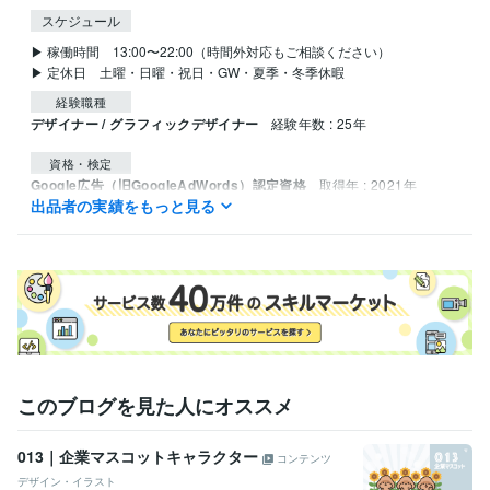
スケジュール
▶ 稼働時間　13:00〜22:00（時間外対応もご相談ください）

▶ 定休日　土曜・日曜・祝日・GW・夏季・冬季休暇
経験職種
デザイナー / グラフィックデザイナー
経験年数 : 25年
資格・検定
Google広告（旧GoogleAdWords）認定資格
取得年 : 2021年
出品者の実績をもっと見る
Google アナリティクス個人認定資格（GAIQ）
取得年 : 2021年
プログラミング言語・フレームワーク
CSS:15年
HTML:20年
JavaScript:15年
MySQL:10年
ビジネス・クリエイティブツール
Adobe Photoshop:25年
Adobe Premiere Pro:10年
Adobe Illustrator:25年
CLIP STUDIO PAINT:1年
得意分野
このブログを見た人にオススメ
イラスト作成・漫画制作
マスコットキャラクター制作
013｜企業マスコットキャラクター
コンテンツ
デザイン・イラスト