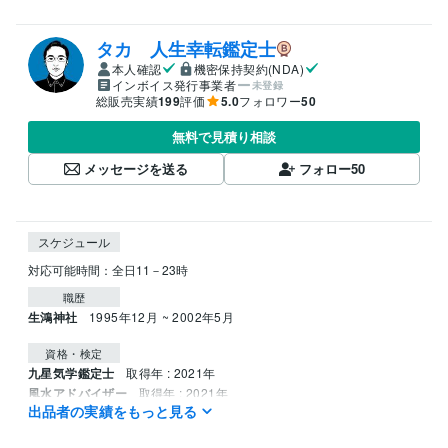
タカ 人生幸転鑑定士
本人確認
機密保持契約(NDA)
インボイス発行事業者
未登録
総販売実績
199
評価
5.0
フォロワー
50
無料で見積り相談
メッセージを送る
フォロー
50
スケジュール
職歴
生鴻神社
1995年12月 ~ 2002年5月
資格・検定
九星気学鑑定士
取得年 : 2021年
風水アドバイザー
取得年 : 2021年
出品者の実績をもっと見る
姓名判断鑑定士
取得年 : 2022年
四柱推命鑑定士
取得年 : 2022年