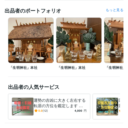
調理師
取得年 : 1990年
出品者のポートフォリオ
もっと見る
その他ツール
神道行者（神道指紋易・神霊伺い・御祈願・お祓い等）:28年
霊相（霊視・除霊・浄霊等）:28年
九星気学鑑定（方位学）:28年
霊理姓名学判断（鑑定）:27年
得意分野
占い
九星気学鑑定
病気平癒（霊視・浄霊）
心願成就
水子霊供養
故人供養
九星気学
方位学
運命学
占い
開運
神道
御祈願
霊視
お祓い
供養
「生明神社」本社
「生明神社」末社
「生明神社」
出品者の人気サービス
運勢の吉凶に大きく左右する
日盤
転居の方位を鑑定します ー
運に
転居・引越で人生を狂わさな
ー3
5.0
(12)
4,000
円
5.0
いための護身術（方位鑑定）
でき
ー
定）