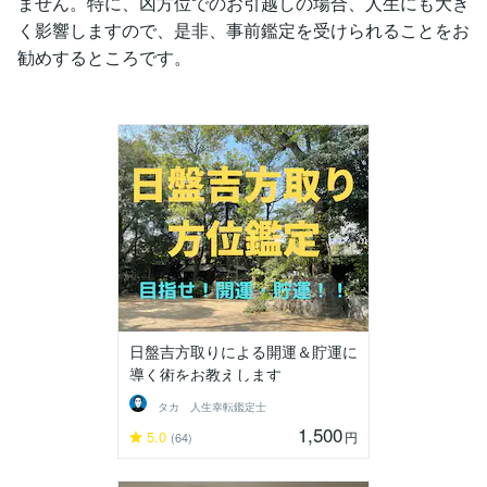
ません。特に、凶方位でのお引越しの場合、人生にも大き
く影響しますので、是非、事前鑑定を受けられることをお
勧めするところです。
日盤吉方取りによる開運＆貯運に
導く術をお教えします
タカ 人生幸転鑑定士
1,500
5.0
円
(64)