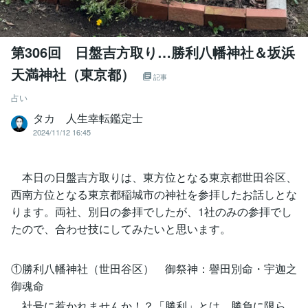
第306回 日盤吉方取り…勝利八幡神社＆坂浜
天満神社（東京都）
記事
占い
タカ 人生幸転鑑定士
2024/11/12 16:45
本日の日盤吉方取りは、東方位となる東京都世田谷区、
西南方位となる東京都稲城市の神社を参拝したお話しとな
ります。両社、別日の参拝でしたが、1社のみの参拝でし
たので、合わせ技にしてみたいと思います。
①勝利八幡神社（世田谷区） 御祭神：譽田別命・宇迦之
御魂命
社号に惹かれませんか！？「勝利」とは、勝負に限ら