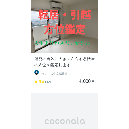
運勢の吉凶に大きく左右する転居
の方位を鑑定します
タカ 人生幸転鑑定士
4,000
5.0
円
(12)