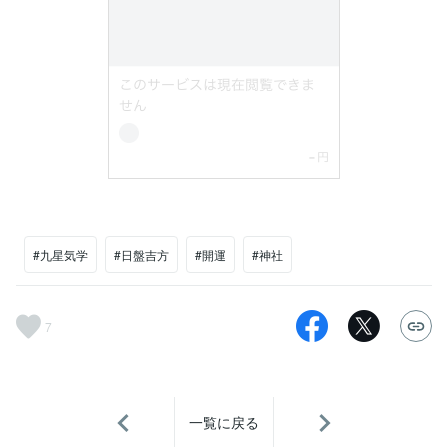
#九星気学
#日盤吉方
#開運
#神社
7
一覧に戻る