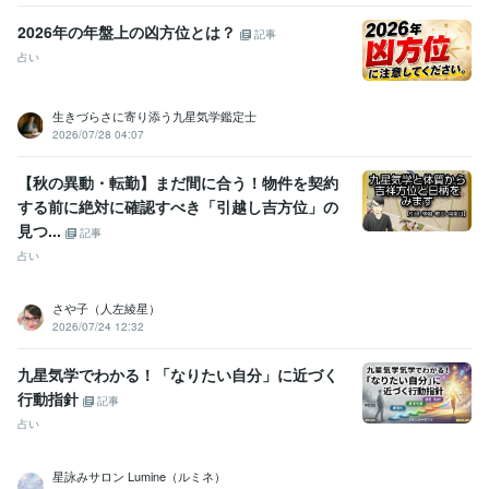
2026年の年盤上の凶方位とは？
記事
占い
生きづらさに寄り添う九星気学鑑定士
2026/07/28 04:07
【秋の異動・転勤】まだ間に合う！物件を契約
する前に絶対に確認すべき「引越し吉方位」の
見つ...
記事
占い
さや子（人左綾星）
2026/07/24 12:32
九星気学でわかる！「なりたい自分」に近づく
行動指針
記事
占い
星詠みサロン Lumine（ルミネ）