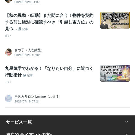
2026/07/28 04:07
【秋の異動・転勤】まだ間に合う！物件を契約
する前に絶対に確認すべき「引越し吉方位」の
見つ...
記事
占い
さや子（人左綾星）
2026/07/24 12:32
九星気学でわかる！「なりたい自分」に近づく
行動指針
記事
占い
星詠みサロン Lumine（ルミネ）
2026/07/19 07:21