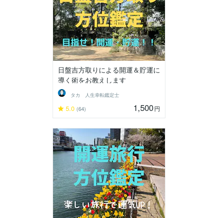
日盤吉方取りによる開運＆貯運に
導く術をお教えします
タカ 人生幸転鑑定士
1,500
5.0
円
(64)