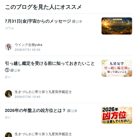
このブログを見た人にオススメ
7月31日(金)宇宙からのメッセージ
記事
コラム
ウイング企画yuka
2026/07/31 00:30
引っ越し鑑定を受ける前に知っておきたいこと
①
記事
占い
生きづらさに寄り添う九星気学鑑定士
2026/07/30 13:40
2026年の年盤上の凶方位とは？
記事
占い
生きづらさに寄り添う九星気学鑑定士