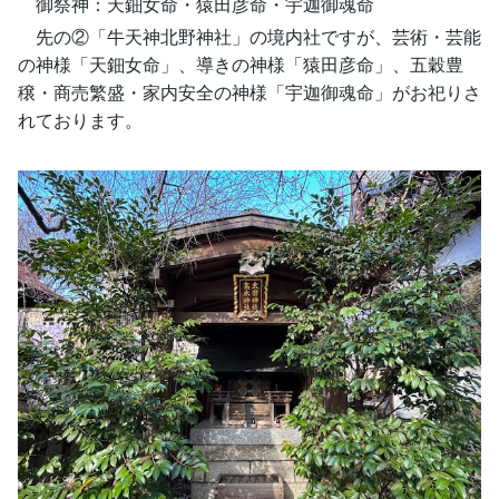
御祭神：天鈿女命・猿田彦命・宇迦御魂命
先の②「牛天神北野神社」の境内社ですが、芸術・芸能
の神様「天鈿女命」、導きの神様「猿田彦命」、五穀豊
穣・商売繁盛・家内安全の神様「宇迦御魂命」がお祀りさ
れております。