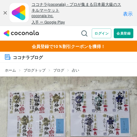
会員登録で10％割引クーポンを獲得！
ココナラブログ
ホーム
ブログトップ
ブログ
占い