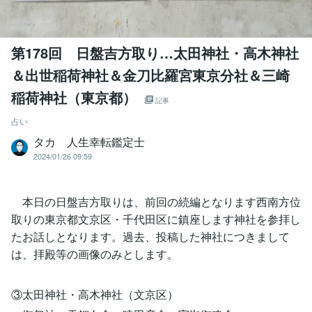
第178回 日盤吉方取り…太田神社・高木神社
＆出世稲荷神社＆金刀比羅宮東京分社＆三崎
稲荷神社（東京都）
記事
占い
タカ 人生幸転鑑定士
2024/01/26 09:59
本日の日盤吉方取りは、前回の続編となります西南方位
取りの東京都文京区・千代田区に鎮座します神社を参拝し
たお話しとなります。過去、投稿した神社につきまして
は、拝殿等の画像のみとします。
③太田神社・高木神社（文京区）