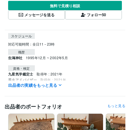
無料で見積り相談
メッセージを送る
フォロー
50
スケジュール
職歴
生鴻神社
1995年12月 ~ 2002年5月
資格・検定
九星気学鑑定士
取得年 : 2021年
風水アドバイザー
取得年 : 2021年
出品者の実績をもっと見る
姓名判断鑑定士
取得年 : 2022年
四柱推命鑑定士
取得年 : 2022年
調理師
取得年 : 1990年
出品者のポートフォリオ
もっと見る
その他ツール
神道行者（神道指紋易・神霊伺い・御祈願・お祓い等）:28年
霊相（霊視・除霊・浄霊等）:28年
九星気学鑑定（方位学）:28年
霊理姓名学判断（鑑定）:27年