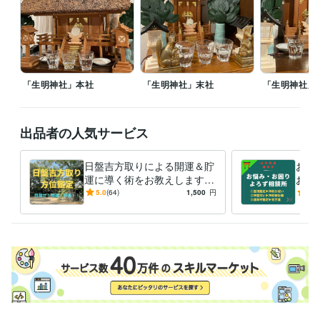
得意分野
占い
九星気学鑑定
病気平癒（霊視・浄霊）
心願成就
水子霊供養
故人供養
九星気学
方位学
運命学
占い
開運
神道
御祈願
霊視
お祓い
供養
「生明神社」本社
「生明神社」末社
「生明神社」
出品者の人気サービス
日盤吉方取りによる開運＆貯
お祓
運に導く術をお教えします
お悩
ー30分のお散歩で簡単に実現
－多
5.0
(64)
1,500
円
5.0
できる開運・貯運術（方位鑑
の的
定）ー
解決