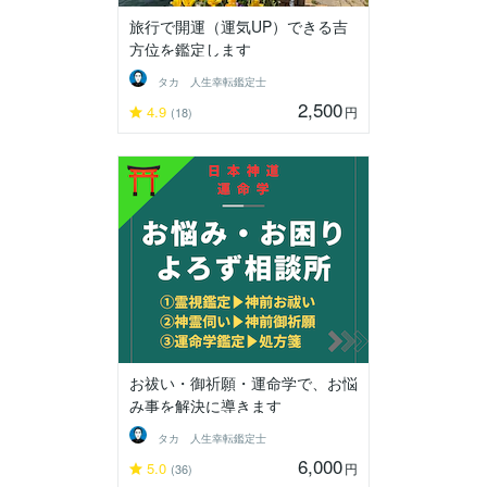
旅行で開運（運気UP）できる吉
方位を鑑定します
タカ 人生幸転鑑定士
2,500
4.9
円
(18)
お祓い・御祈願・運命学で、お悩
み事を解決に導きます
タカ 人生幸転鑑定士
6,000
5.0
円
(36)