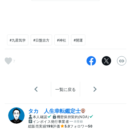
#九星気学
#日盤吉方
#神社
#開運
7
一覧に戻る
タカ 人生幸転鑑定士
本人確認
機密保持契約(NDA)
インボイス発行事業者
未登録
総販売実績
199
評価
5.0
フォロワー
50