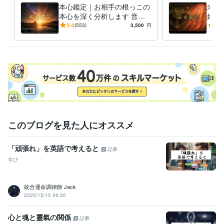
⚠︎お急ぎの方へ

本心鑑定｜お相手の根っこの
未来
本心を深く分析します 音信
婚・
平日13時までのご依頼の場合のみ、即日納品メニューもございます。

不通・既読未読のお相手様の
未来
5.0
(553)
3,500
円
5.0
今すぐ気持ちを整理したい方は、即日鑑定をご利用ください。
本心も視れます。過去の本心
未来
資格・検定
も
行。
アロマテラピーアドバイザー
取得年 : 2020年
このブログを見た人にオススメ
「頑張れ」を英語で考えると
記事
学び
統合運命調律師 Jack
2025/12/15 06:35
心と魂と靈氣の関係
記事