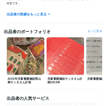
本音です。

ただ、戦争で死んでいった方たちのことを考えると、しっかりと自分の
出品者の実績をもっと見る
命を全うしなければならないと感じます。

皆様も今日を生きていてくださっていて、感謝です。

ーーー

出品者のポートフォリオ
もっと見る
⚠︎鑑定に関するお願い

鑑定の質問は、基本的に一つのテーマにつき一つでお願いします。

もし二つ以上の質問がある場合は、追加質問としておひねりで別枠にし
ていただけると助かります。

理由として、一つの質問を丁寧に深掘りして視ていく方が、状況や気持
ちの流れをより正確に捉えやすく、鑑定の精度が高くなります。

2025年児童養護施設岡山
児童養護施設サンタさん計
児童養護施設
逆に、複数の質問を一度に混ぜたご質問の場合、焦点が分散し、表面的
県サンタさん計画
画2024年
で精度の低い鑑定になってしまいます。

一つずつテーマを分けて鑑定することで、より具体的で納得感のある結
出品者の人気サービス
果をお届けできるように感じています。
