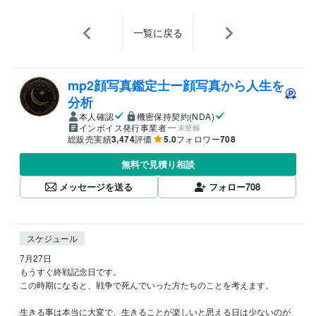
一覧に戻る
mp2顔写真鑑定士ー顔写真から人生を
分析
本人確認
機密保持契約(NDA)
インボイス発行事業者
未登録
総販売実績
3,474
評価
5.0
フォロワー
708
無料で見積り相談
メッセージを送る
フォロー
708
スケジュール
7月27日

もうすぐ終戦記念日です。

この時期になると、戦争で死んでいった方たちのことを考えます。

生きる事は本当に大変で、生きることが楽しいと思える日は少ないのが