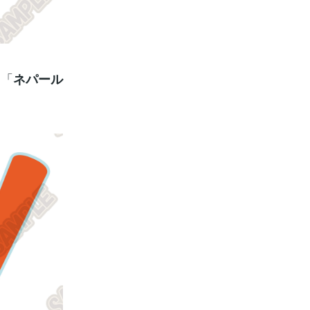
た「
ネパール