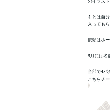
のイラスト
もとは自分
入ってもら
依頼は
ホー
6月には名
全部で4パ
こちら
チー