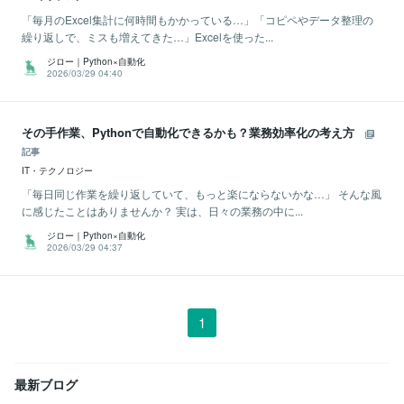
「毎月のExcel集計に何時間もかかっている…」「コピペやデータ整理の
繰り返しで、ミスも増えてきた…」Excelを使った...
ジロー｜Python×自動化
2026/03/29 04:40
その手作業、Pythonで自動化できるかも？業務効率化の考え方
記事
IT・テクノロジー
「毎日同じ作業を繰り返していて、もっと楽にならないかな…」 そんな風
に感じたことはありませんか？ 実は、日々の業務の中に...
ジロー｜Python×自動化
2026/03/29 04:37
1
最新ブログ