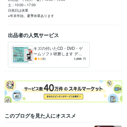
土：10:00～17:00

日祝日は休業

※年末年始。夏季休業あります
出品者の人気サービス
キズの付いたCD・DVD・ゲ
ームソフト研磨します ディ
スクが読み込めない、エラー
5.0
(6)
1,000
円
になる、などのお悩み解消
に！
このブログを見た人にオススメ