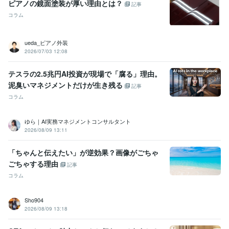
ピアノの鏡面塗装が厚い理由とは？
記事
コラム
ueda_ピアノ外装
2026/07/03 12:08
テスラの2.5兆円AI投資が現場で「腐る」理由。
泥臭いマネジメントだけが生き残る
記事
コラム
ゆら｜AI実務マネジメントコンサルタント
2026/08/09 13:11
「ちゃんと伝えたい」が逆効果？画像がごちゃ
ごちゃする理由
記事
コラム
Sho904
2026/08/09 13:18