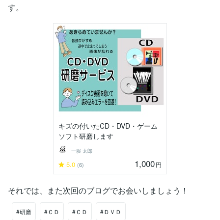
す。
キズの付いたCD・DVD・ゲーム
ソフト研磨します
一服 太郎
1,000
5.0
円
(6)
それでは、また次回のブログでお会いしましょう！
#研磨
#ＣＤ
#ＣＤ
#ＤＶＤ