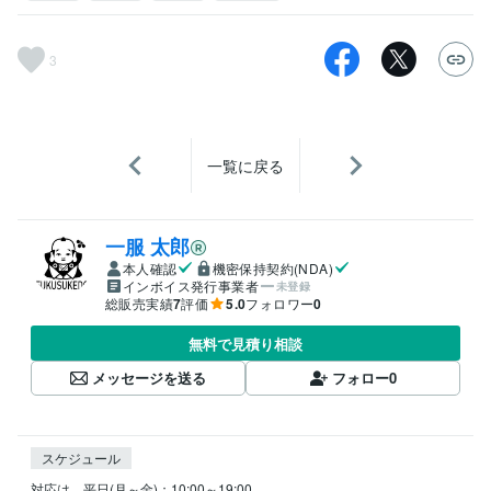
3
一覧に戻る
一服 太郎
本人確認
機密保持契約(NDA)
インボイス発行事業者
未登録
総販売実績
7
評価
5.0
フォロワー
0
無料で見積り相談
メッセージを送る
フォロー
0
スケジュール
対応は、平日(月～金)；10:00～19:00
